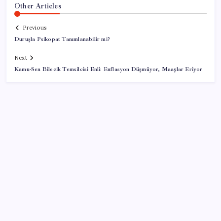
Other Articles
Previous
Duruşla Psikopat Tanımlanabilir mi?
Next
Kamu-Sen Bilecik Temsilcisi Enli: Enflasyon Düşmüyor, Maaşlar Eriyor
SON YAZILAR
Güney Kore’de yapay zekayla üretilen şarkılara
yönelik ‘telif hakkı’ kararı