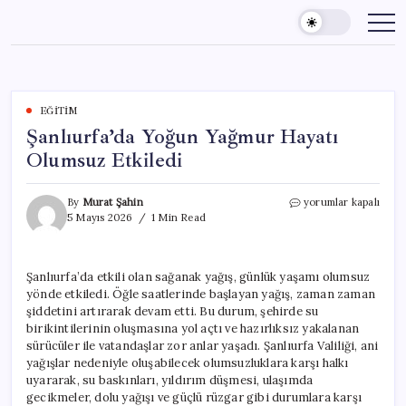
Skip
to
content
EĞITIM
Şanlıurfa’da Yoğun Yağmur Hayatı
Olumsuz Etkiledi
Şanlıurfa’da
By
Murat Şahin
yorumlar kapalı
Yoğun
5 Mayıs 2026
1 Min Read
Yağmur
Hayatı
Olumsuz
Şanlıurfa’da etkili olan sağanak yağış, günlük yaşamı olumsuz
Etkiledi
yönde etkiledi. Öğle saatlerinde başlayan yağış, zaman zaman
için
şiddetini artırarak devam etti. Bu durum, şehirde su
birikintilerinin oluşmasına yol açtı ve hazırlıksız yakalanan
sürücüler ile vatandaşlar zor anlar yaşadı. Şanlıurfa Valiliği, ani
yağışlar nedeniyle oluşabilecek olumsuzluklara karşı halkı
uyararak, su baskınları, yıldırım düşmesi, ulaşımda
gecikmeler, dolu yağışı ve güçlü rüzgar gibi durumlara karşı