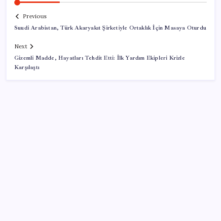
Previous
Suudi Arabistan, Türk Akaryakıt Şirketiyle Ortaklık İçin Masaya Oturdu
Next
Gizemli Madde, Hayatları Tehdit Etti: İlk Yardım Ekipleri Krizle
Karşılaştı
SON YAZILAR
Copilot için radikal karar: Microsoft logoyu
değiştiriyor!