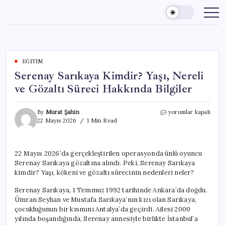
Skip
to
content
EĞITIM
Serenay Sarıkaya Kimdir? Yaşı, Nereli
ve Gözaltı Süreci Hakkında Bilgiler
Serenay
By
Murat Şahin
yorumlar kapalı
Sarıkaya
22 Mayıs 2026
1 Min Read
Kimdir?
Yaşı,
Nereli
22 Mayıs 2026’da gerçekleştirilen operasyonda ünlü oyuncu
ve
Serenay Sarıkaya gözaltına alındı. Peki, Serenay Sarıkaya
Gözaltı
Süreci
kimdir? Yaşı, kökeni ve gözaltı sürecinin nedenleri neler?
Hakkında
Bilgiler
Serenay Sarıkaya, 1 Temmuz 1992 tarihinde Ankara’da doğdu.
için
Ümran Seyhan ve Mustafa Sarıkaya’nın kızı olan Sarıkaya,
çocukluğunun bir kısmını Antalya’da geçirdi. Ailesi 2000
yılında boşandığında, Serenay annesiyle birlikte İstanbul’a