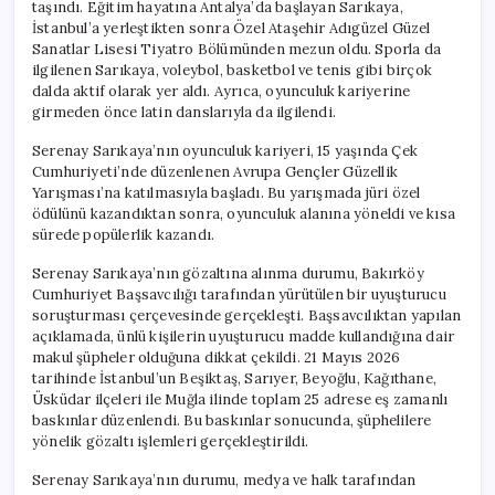
taşındı. Eğitim hayatına Antalya’da başlayan Sarıkaya,
İstanbul’a yerleştikten sonra Özel Ataşehir Adıgüzel Güzel
Sanatlar Lisesi Tiyatro Bölümünden mezun oldu. Sporla da
ilgilenen Sarıkaya, voleybol, basketbol ve tenis gibi birçok
dalda aktif olarak yer aldı. Ayrıca, oyunculuk kariyerine
girmeden önce latin danslarıyla da ilgilendi.
Serenay Sarıkaya’nın oyunculuk kariyeri, 15 yaşında Çek
Cumhuriyeti’nde düzenlenen Avrupa Gençler Güzellik
Yarışması’na katılmasıyla başladı. Bu yarışmada jüri özel
ödülünü kazandıktan sonra, oyunculuk alanına yöneldi ve kısa
sürede popülerlik kazandı.
Serenay Sarıkaya’nın gözaltına alınma durumu, Bakırköy
Cumhuriyet Başsavcılığı tarafından yürütülen bir uyuşturucu
soruşturması çerçevesinde gerçekleşti. Başsavcılıktan yapılan
açıklamada, ünlü kişilerin uyuşturucu madde kullandığına dair
makul şüpheler olduğuna dikkat çekildi. 21 Mayıs 2026
tarihinde İstanbul’un Beşiktaş, Sarıyer, Beyoğlu, Kağıthane,
Üsküdar ilçeleri ile Muğla ilinde toplam 25 adrese eş zamanlı
baskınlar düzenlendi. Bu baskınlar sonucunda, şüphelilere
yönelik gözaltı işlemleri gerçekleştirildi.
Serenay Sarıkaya’nın durumu, medya ve halk tarafından