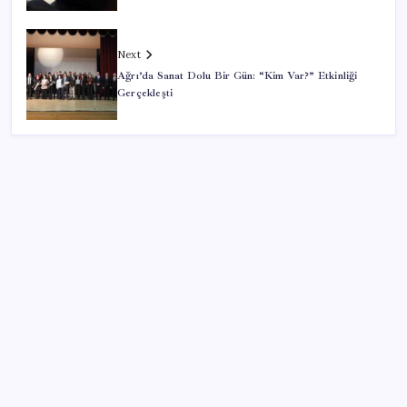
Next
Ağrı’da Sanat Dolu Bir Gün: “Kim Var?” Etkinliği
Gerçekleşti
SON YAZILAR
Copilot için radikal karar: Microsoft logoyu
değiştiriyor!
Android 17 bazı Galaxy modelleri için veda