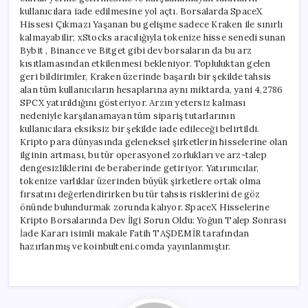
kullanıcılara iade edilmesine yol açtı. Borsalarda SpaceX
Hissesi Çıkmazı Yaşanan bu gelişme sadece Kraken ile sınırlı
kalmayabilir; xStocks aracılığıyla tokenize hisse senedi sunan
Bybit , Binance ve Bitget gibi dev borsaların da bu arz
kısıtlamasından etkilenmesi bekleniyor. Topluluktan gelen
geri bildirimler, Kraken üzerinde başarılı bir şekilde tahsis
alan tüm kullanıcıların hesaplarına aynı miktarda, yani 4,2786
SPCX yatırıldığını gösteriyor. Arzın yetersiz kalması
nedeniyle karşılanamayan tüm sipariş tutarlarının
kullanıcılara eksiksiz bir şekilde iade edileceği belirtildi.
Kripto para dünyasında geleneksel şirketlerin hisselerine olan
ilginin artması, bu tür operasyonel zorlukları ve arz-talep
dengesizliklerini de beraberinde getiriyor. Yatırımcılar,
tokenize varlıklar üzerinden büyük şirketlere ortak olma
fırsatını değerlendirirken bu tür tahsis risklerini de göz
önünde bulundurmak zorunda kalıyor. SpaceX Hisselerine
Kripto Borsalarında Dev İlgi Sorun Oldu: Yoğun Talep Sonrası
İade Kararı isimli makale Fatih TAŞDEMİR tarafından
hazırlanmış ve koinbulteni.comda yayınlanmıştır.