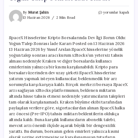
SpaceX
By
Murat Şahin
yorumlar kapalı
Hisselerine
13 Haziran 2026
2 Min Read
Kripto
Borsalarında
Dev
SpaceX Hisselerine Kripto Borsalarında Dev İlgi Sorun Oldu:
İlgi
Yoğun Talep Sonrası İade Kararı Posted on 13 Haziran 2026
Sorun
Oldu:
13 Haziran 2026 by Yusuf Arslan SpaceX hisselerine yönelik
Yoğun
yoğun talep sonrası aracı kurum xStocks’un yetersiz tahsis
Talep
alması nedeniyle Kraken ve diğer borsalarda kullanıcı
Sonrası
emirlerinin yalnızca bir kısmı karşılanabildi. Kripto para
İade
borsaları üzerinden dev uzay şirketi SpaceX hisselerine
Kararı
yatırım yapmak isteyen kullanıcılar, beklenmedik bir arz
için
sorunuyla karşı karşıya kaldı. Birçok merkezi borsaya SpaceX
arzı sağlayan xStocks platformunun, beklenen miktarın
altında hisse tahsis etmesi nedeniyle yatırımcıların talepleri
tam olarak karşılanamadı. Kraken büyüme ekibi tarafından
paylaşılan verilere göre, sigortacılardan alınan SpaceX halka
arz öncesi (Pre-IPO) tahsis miktarı beklentilerin oldukça
altında kaldı. Buna karşılık kullanıcıların abonelik talebi,
mevcut arzı önemli ölçüde aşarak büyük bir dengesizlik
yarattı. Bu durum, borsanın gelen emirleri yalnızca kısmi
olarak yerine getirmesine ve karşılanamayan tutarların