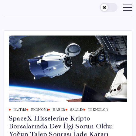
Skip
to
content
EĞITIM
EKONOMI
HABER
SAĞLIK
TEKNOLOJI
SpaceX Hisselerine Kripto
Borsalarında Dev İlgi Sorun Oldu:
Yoğun Talep Sonrası İade Kararı