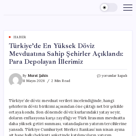
Skip
to
content
HABER
Türkiye’de En Yüksek Döviz
Mevduatına Sahip Şehirler Açıklandı:
Para Depolayan İllerimiz
Türkiye’de
By
Murat Şahin
yorumlar kapalı
En
11 Mayıs 2026
2 Min Read
Yüksek
Döviz
Mevduatına
Türkiye’de döviz mevduat verileri incelendiğinde, hangi
Sahip
şehirlerin döviz birikimi açısından öne çıktığı net bir şekilde
Şehirler
Açıklandı:
ortaya kondu. Son dönemde döviz kurlarındaki yatay seyir,
Para
doların enflasyona karşı zayıflığı ve Türk lirasının mevduatta
Depolayan
daha yüksek getiri sunması, vatandaşların yatırım tercihlerine
İllerimiz
yansıdı. Türkiye Cumhuriyet Merkez Bankası’nın nisan ayına
için
ait hane halkı beklenti anketinde katılımcıların yatırım