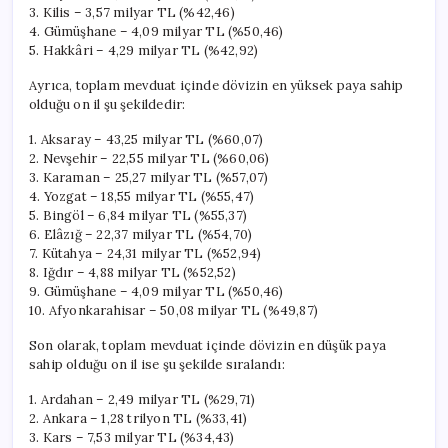
3. Kilis – 3,57 milyar TL (%42,46)
4. Gümüşhane – 4,09 milyar TL (%50,46)
5. Hakkâri – 4,29 milyar TL (%42,92)
Ayrıca, toplam mevduat içinde dövizin en yüksek paya sahip
olduğu on il şu şekildedir:
1. Aksaray – 43,25 milyar TL (%60,07)
2. Nevşehir – 22,55 milyar TL (%60,06)
3. Karaman – 25,27 milyar TL (%57,07)
4. Yozgat – 18,55 milyar TL (%55,47)
5. Bingöl – 6,84 milyar TL (%55,37)
6. Elâzığ – 22,37 milyar TL (%54,70)
7. Kütahya – 24,31 milyar TL (%52,94)
8. Iğdır – 4,88 milyar TL (%52,52)
9. Gümüşhane – 4,09 milyar TL (%50,46)
10. Afyonkarahisar – 50,08 milyar TL (%49,87)
Son olarak, toplam mevduat içinde dövizin en düşük paya
sahip olduğu on il ise şu şekilde sıralandı:
1. Ardahan – 2,49 milyar TL (%29,71)
2. Ankara – 1,28 trilyon TL (%33,41)
3. Kars – 7,53 milyar TL (%34,43)