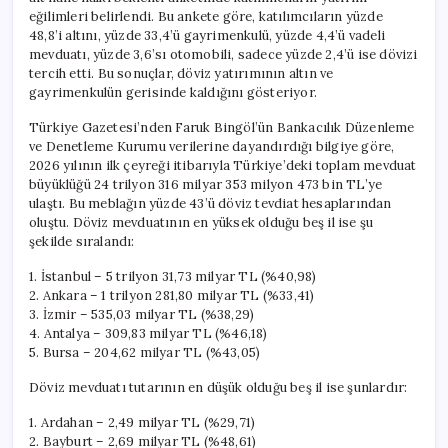
eğilimleri belirlendi. Bu ankete göre, katılımcıların yüzde
48,8’i altını, yüzde 33,4’ü gayrimenkulü, yüzde 4,4’ü vadeli
mevduatı, yüzde 3,6’sı otomobili, sadece yüzde 2,4’ü ise dövizi
tercih etti. Bu sonuçlar, döviz yatırımının altın ve
gayrimenkulün gerisinde kaldığını gösteriyor.
Türkiye Gazetesi’nden Faruk Bingöl’ün Bankacılık Düzenleme
ve Denetleme Kurumu verilerine dayandırdığı bilgiye göre,
2026 yılının ilk çeyreği itibarıyla Türkiye’deki toplam mevduat
büyüklüğü 24 trilyon 316 milyar 353 milyon 473 bin TL’ye
ulaştı. Bu meblağın yüzde 43’ü döviz tevdiat hesaplarından
oluştu. Döviz mevduatının en yüksek olduğu beş il ise şu
şekilde sıralandı:
1. İstanbul – 5 trilyon 31,73 milyar TL (%40,98)
2. Ankara – 1 trilyon 281,80 milyar TL (%33,41)
3. İzmir – 535,03 milyar TL (%38,29)
4. Antalya – 309,83 milyar TL (%46,18)
5. Bursa – 204,62 milyar TL (%43,05)
Döviz mevduatı tutarının en düşük olduğu beş il ise şunlardır:
1. Ardahan – 2,49 milyar TL (%29,71)
2. Bayburt – 2,69 milyar TL (%48,61)