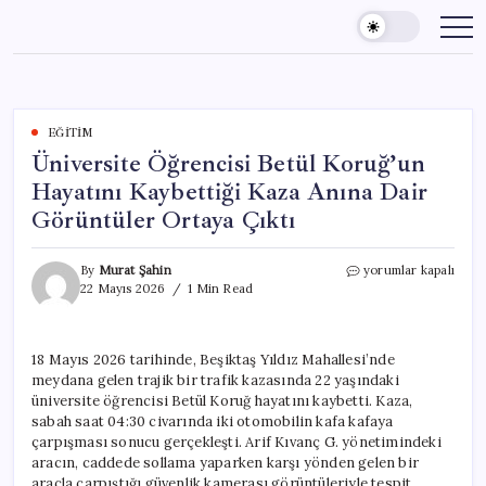
Skip
to
content
EĞITIM
Üniversite Öğrencisi Betül Koruğ’un
Hayatını Kaybettiği Kaza Anına Dair
Görüntüler Ortaya Çıktı
Üniversite
By
Murat Şahin
yorumlar kapalı
Öğrencisi
22 Mayıs 2026
1 Min Read
Betül
Koruğ’un
Hayatını
18 Mayıs 2026 tarihinde, Beşiktaş Yıldız Mahallesi’nde
Kaybettiği
meydana gelen trajik bir trafik kazasında 22 yaşındaki
Kaza
Anına
üniversite öğrencisi Betül Koruğ hayatını kaybetti. Kaza,
Dair
sabah saat 04:30 civarında iki otomobilin kafa kafaya
Görüntüler
çarpışması sonucu gerçekleşti. Arif Kıvanç G. yönetimindeki
Ortaya
aracın, caddede sollama yaparken karşı yönden gelen bir
Çıktı
araçla çarpıştığı güvenlik kamerası görüntüleriyle tespit