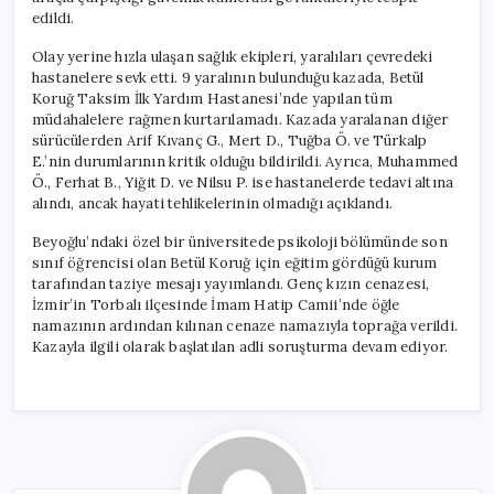
için
edildi.
Olay yerine hızla ulaşan sağlık ekipleri, yaralıları çevredeki
hastanelere sevk etti. 9 yaralının bulunduğu kazada, Betül
Koruğ Taksim İlk Yardım Hastanesi’nde yapılan tüm
müdahalelere rağmen kurtarılamadı. Kazada yaralanan diğer
sürücülerden Arif Kıvanç G., Mert D., Tuğba Ö. ve Türkalp
E.’nin durumlarının kritik olduğu bildirildi. Ayrıca, Muhammed
Ö., Ferhat B., Yiğit D. ve Nilsu P. ise hastanelerde tedavi altına
alındı, ancak hayati tehlikelerinin olmadığı açıklandı.
Beyoğlu’ndaki özel bir üniversitede psikoloji bölümünde son
sınıf öğrencisi olan Betül Koruğ için eğitim gördüğü kurum
tarafından taziye mesajı yayımlandı. Genç kızın cenazesi,
İzmir’in Torbalı ilçesinde İmam Hatip Camii’nde öğle
namazının ardından kılınan cenaze namazıyla toprağa verildi.
Kazayla ilgili olarak başlatılan adli soruşturma devam ediyor.