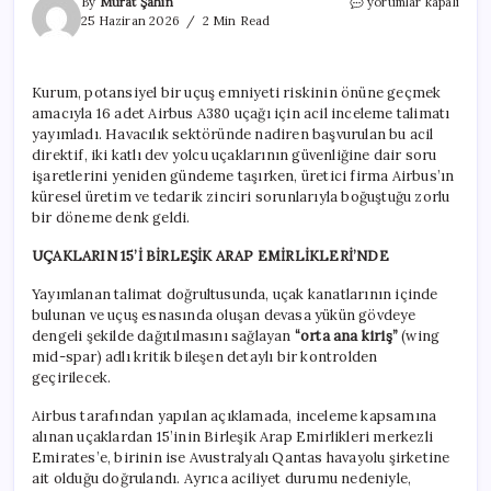
Yolcu
By
Murat Şahin
yorumlar kapalı
uçaklarında
25 Haziran 2026
2 Min Read
çatlak
alarmı:
Dev
Kurum, potansiyel bir uçuş emniyeti riskinin önüne geçmek
havayolları
amacıyla 16 adet Airbus A380 uçağı için acil inceleme talimatı
mercek
altında
yayımladı. Havacılık sektöründe nadiren başvurulan bu acil
için
direktif, iki katlı dev yolcu uçaklarının güvenliğine dair soru
işaretlerini yeniden gündeme taşırken, üretici firma Airbus’ın
küresel üretim ve tedarik zinciri sorunlarıyla boğuştuğu zorlu
bir döneme denk geldi.
UÇAKLARIN 15’İ BİRLEŞİK ARAP EMİRLİKLERİ’NDE
Yayımlanan talimat doğrultusunda, uçak kanatlarının içinde
bulunan ve uçuş esnasında oluşan devasa yükün gövdeye
dengeli şekilde dağıtılmasını sağlayan
“orta ana kiriş”
(wing
mid-spar) adlı kritik bileşen detaylı bir kontrolden
geçirilecek.
Airbus tarafından yapılan açıklamada, inceleme kapsamına
alınan uçaklardan 15’inin Birleşik Arap Emirlikleri merkezli
Emirates’e, birinin ise Avustralyalı Qantas havayolu şirketine
ait olduğu doğrulandı. Ayrıca aciliyet durumu nedeniyle,