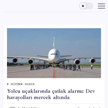
Skip
to
content
EĞITIM
HABER
Yolcu uçaklarında çatlak alarmı: Dev
havayolları mercek altında