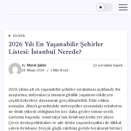
Skip
to
content
HABER
2026 Yılı En Yaşanabilir Şehirler
Listesi: İstanbul Nerede?
2026
By
Murat Şahin
yorumlar kapalı
Yılı
28 Nisan 2026
1 Min Read
En
Yaşanabilir
Şehirler
2026 yılına ait en yaşanabilir şehirler sıralaması açıklandı. Bu
Listesi:
araştırma, milyonlarca insanın günlük yaşamını etkileyen
İstanbul
Nerede?
çeşitli kriterlere dayanarak gerçekleştirildi. Elde edilen
için
sonuçlar, dünya genelindeki metropoller arasındaki rekabetin
ne denli yüksek olduğunu bir kez daha gözler önüne serdi.
Listenin başında, Avustralya’nın Brisbane kenti yer alıyor.
Çevre dostu politikaları ve aile dostu yaşam koşulları ile dikkat
çeken Brisbane, birçok güçlü rakibini geride bırakarak birinci