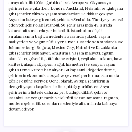
sırayı aldı. İlk 10’da ağırlıklı olarak Avrupa ve Okyanusya
şehirleri öne çıkarken, Londra, Auckland, Helsinki ve Ljubljana
gibi şehirler yüksek yaşam standartları ile dikkat çekiyor.
Asya’dan listeye giren tek şehir ise Seul oldu. Türkiye’yi temsil
eden tek şehir olan İstanbul, 50 şehir arasında 45. sırada
kalarak alt sıralarda yer bulabildi. İstanbul’un düşük
sıralamasının başlıca nedenleri arasında yüksek yaşam
maliyetleri ve yoğun nüfus yer alıyor. Listede son sıralarda ise
Johannesburg, Bogota, Mexico City, Nairobi ve Kazablanka
gibi şehirler bulunuyor. Araştırma, yaşam maliyeti, eğitim
olanakları, güvenlik, kütüphane erişimi, yeşil alan miktarı, hava
kalitesi, ulaşım altyapısı, sağlık hizmetleri ve sosyal yaşam
gibi 9 temel kriteri baz alıyor. Bu kapsamlı değerlendirme,
şehirlerin ekonomik, sosyal ve çevresel performanslarını da
gözler önüne seriyor. Genel olarak, Avrupa şehirlerinin
dengeli yaşam koşulları ile öne çıktığı görülürken, Asya
şehirlerinin listede daha az yer bulduğu dikkat çekiyor.
İstanbul ise zengin tarihi ve kültürü ile tanınmasına rağmen,
modern şehircilik sorunları nedeniyle alt sıralarda kalmaya
devam ediyor.