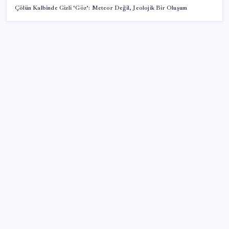
Çölün Kalbinde Gizli ‘Göz’: Meteor Değil, Jeolojik Bir Oluşum
SON YAZILAR
Copilot için radikal karar: Microsoft logoyu
değiştiriyor!
Android 17 bazı Galaxy modelleri için veda
güncellemesi olacak
TL mevduat faizi Mart’tan bu yana en düşük seviyede
Son dakika… Kuşadası Belediyesi’ne üçüncü dalga
operasyon: Bülent Tezcan’ın kızı ve damadı dahil