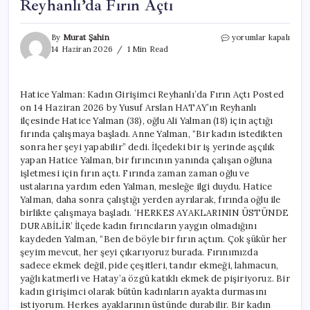
Reyhanlı’da Fırın Açtı
Hatice
By
Murat Şahin
yorumlar kapalı
Yalman:
14 Haziran 2026
1 Min Read
Kadın
Girişimci
Reyhanlı’da
Hatice Yalman: Kadın Girişimci Reyhanlı’da Fırın Açtı Posted
Fırın
on 14 Haziran 2026 by Yusuf Arslan HATAY’ın Reyhanlı
Açtı
için
ilçesinde Hatice Yalman (38), oğlu Ali Yalman (18) için açtığı
fırında çalışmaya başladı. Anne Yalman, “Bir kadın istedikten
sonra her şeyi yapabilir” dedi. İlçedeki bir iş yerinde aşçılık
yapan Hatice Yalman, bir fırıncının yanında çalışan oğluna
işletmesi için fırın açtı. Fırında zaman zaman oğlu ve
ustalarına yardım eden Yalman, mesleğe ilgi duydu. Hatice
Yalman, daha sonra çalıştığı yerden ayrılarak, fırında oğlu ile
birlikte çalışmaya başladı. ‘HERKES AYAKLARININ ÜSTÜNDE
DURABİLİR’ İlçede kadın fırıncıların yaygın olmadığını
kaydeden Yalman, “Ben de böyle bir fırın açtım. Çok şükür her
şeyim mevcut, her şeyi çıkarıyoruz burada. Fırınımızda
sadece ekmek değil, pide çeşitleri, tandır ekmeği, lahmacun,
yağlı katmerli ve Hatay’a özgü katıklı ekmek de pişiriyoruz. Bir
kadın girişimci olarak bütün kadınların ayakta durmasını
istiyorum. Herkes ayaklarının üstünde durabilir. Bir kadın