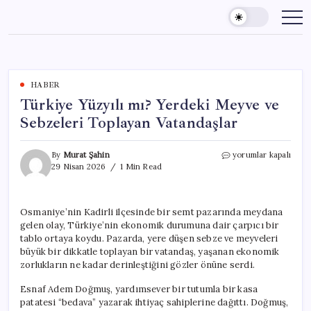
Skip
to
content
HABER
Türkiye Yüzyılı mı? Yerdeki Meyve ve
Sebzeleri Toplayan Vatandaşlar
Türkiye
By
Murat Şahin
yorumlar kapalı
Yüzyılı
29 Nisan 2026
1 Min Read
mı?
Yerdeki
Meyve
Osmaniye’nin Kadirli ilçesinde bir semt pazarında meydana
ve
gelen olay, Türkiye’nin ekonomik durumuna dair çarpıcı bir
Sebzeleri
Toplayan
tablo ortaya koydu. Pazarda, yere düşen sebze ve meyveleri
Vatandaşlar
büyük bir dikkatle toplayan bir vatandaş, yaşanan ekonomik
için
zorlukların ne kadar derinleştiğini gözler önüne serdi.
Esnaf Adem Doğmuş, yardımsever bir tutumla bir kasa
patatesi “bedava” yazarak ihtiyaç sahiplerine dağıttı. Doğmuş,