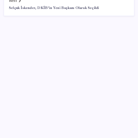
Next
Selçuk İskender, DKİB’in Yeni Başkanı Olarak Seçildi
SON YAZILAR
TL mevduat faizi Mart’tan bu yana en düşük seviyede
Son dakika… Kuşadası Belediyesi’ne üçüncü dalga
operasyon: Bülent Tezcan’ın kızı ve damadı dahil
çok sayıda gözaltı!
TCMB yılın 3. Enflasyon Raporu’nu 13 Ağustos’ta
açıklayacak