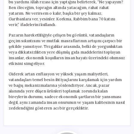
bu yardımı Allah rızası için yaptığını belirterek, “Ne yapayım?
Ben öleceğim, toprağın altında yatacağım, rahat rahat
yatarım. Ne verirsem o kalır, başka bir şey kalmaz.
Garibanlara ver, yesinler. Korkma, Rabbim bana 70 katını
verir,” ifadelerini kullandı.
Pazarın hareketliliğiyle çelişen bu görüntü, vatandaşların
geçim sıkıntısını ve mutfak masraflarının artışını çarpıcı bir
şekilde yansıtıyor. Tezgahlar arasında, belki de yorgunluktan
veya dikkatsizlikten yere düşmüş gıda maddelerini toplayan
insanlar, ekonomik koşulların insan hayatı üzerindeki olumsuz
etkisini simgeliyor.
Giderek artan enflasyon ve yüksek yaşam maliyetleri,
vatandaşları temel besin ihtiyaçlarını karşılamak için yardım
ve bağış mekanizmalarına yönlendiriyor. Ancak, pazar
alanında yere düşen ürünleri toplamak zorunda kalan
bireylerin durumu, sadece ekonomik şartların bir yansıması
değil, aynı zamanda insan onurunun ve yaşam kalitesinin nasıl
zedelendiğini gösteren acı bir gerçekliktir.