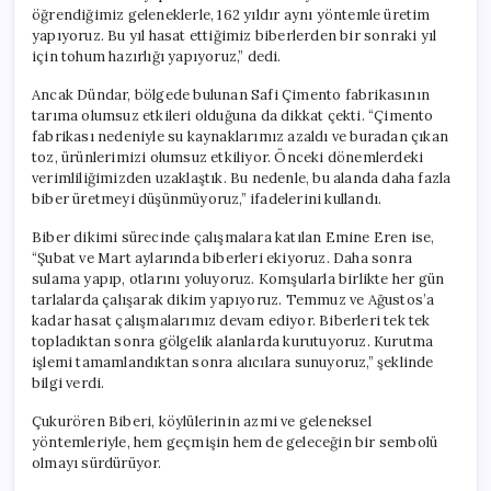
öğrendiğimiz geleneklerle, 162 yıldır aynı yöntemle üretim
yapıyoruz. Bu yıl hasat ettiğimiz biberlerden bir sonraki yıl
için tohum hazırlığı yapıyoruz,” dedi.
Ancak Dündar, bölgede bulunan Safi Çimento fabrikasının
tarıma olumsuz etkileri olduğuna da dikkat çekti. “Çimento
fabrikası nedeniyle su kaynaklarımız azaldı ve buradan çıkan
toz, ürünlerimizi olumsuz etkiliyor. Önceki dönemlerdeki
verimliliğimizden uzaklaştık. Bu nedenle, bu alanda daha fazla
biber üretmeyi düşünmüyoruz,” ifadelerini kullandı.
Biber dikimi sürecinde çalışmalara katılan Emine Eren ise,
“Şubat ve Mart aylarında biberleri ekiyoruz. Daha sonra
sulama yapıp, otlarını yoluyoruz. Komşularla birlikte her gün
tarlalarda çalışarak dikim yapıyoruz. Temmuz ve Ağustos’a
kadar hasat çalışmalarımız devam ediyor. Biberleri tek tek
topladıktan sonra gölgelik alanlarda kurutuyoruz. Kurutma
işlemi tamamlandıktan sonra alıcılara sunuyoruz,” şeklinde
bilgi verdi.
Çukurören Biberi, köylülerinin azmi ve geleneksel
yöntemleriyle, hem geçmişin hem de geleceğin bir sembolü
olmayı sürdürüyor.