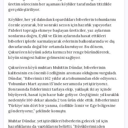
üretim sürecinin her aşaması köylüler tarafından titizlikle
gerçekleştiriliyor.
Köylüler, her yıl dalından kopardıkları biberlerin tohumlarını
özenle ayırarak, bir sonraki sezon için hazırlık yapıyorlar.
Fideleri toprağa ekmeye başlayan üreticiler, yaz aylarının
sonlarına doğru, Eylül ve Ekim aylarında hasat ettikleri
biberleri iplerle sarmalayarak evlerinin balkonlarında ve dış
duvarlarında doğal bir ortamda kurutuyor. Bu dönem,
Çukurören köyünü adeta kırmızı bir renge büründürerek,
köyün simgesi haline gelmesini sağlıyor.
Çukurören köyü muhtarı Muhittin Dündar, biberlerinin
kalitesinin en önemli özelliğinin aroması olduğunu vurguladı.
Dündar, “Biberimizi 162 yıldır ata tohumundan elde ediyoruz.
Tohumları Mart ayının 15’inde seramızda yetiştiriyoruz.
Sonrasında fidelerimizi tarlaya ekip, yaklaşık iki ay içinde
büyüyerek, hasat için hazır hale geliyor. Geçtiğimiz yıl kuraklık
nedeniyle 100 dekar alanda 2 ton ürün elde ettik. Biberlerimizi
Türkiye’nin dört bir yanına, özellikle İzmir ve Ege bölgesine
gönderiyoruz,” şeklinde konuştu.
Muhtar Dündar, yetiştirdikleri biberlerin gelecek yıl için
hazırlıklarını da yaptıklarını belirtti. “Büyüklerimizden