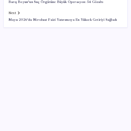
Barış Boyun’un Suç Örgütüne Büyük Operasyon: 54 Gözaltı
Next
Mayıs 2026’da Mevduat Faizi Yatırımcıya En Yüksek Getiriyi Sağladı
SON YAZILAR
Android 17 bazı Galaxy modelleri için veda
güncellemesi olacak
TL mevduat faizi Mart’tan bu yana en düşük seviyede
Son dakika… Kuşadası Belediyesi’ne üçüncü dalga
operasyon: Bülent Tezcan’ın kızı ve damadı dahil