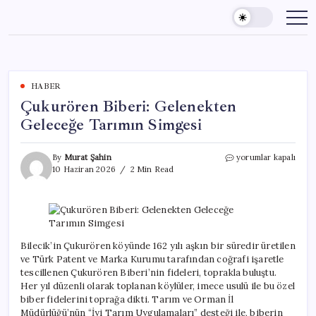
Skip
to
content
HABER
Çukurören Biberi: Gelenekten
Geleceğe Tarımın Simgesi
Çukurören
By
Murat Şahin
yorumlar kapalı
Biberi:
10 Haziran 2026
2 Min Read
Gelenekten
Geleceğe
Tarımın
Simgesi
için
Bilecik’in Çukurören köyünde 162 yılı aşkın bir süredir üretilen
ve Türk Patent ve Marka Kurumu tarafından coğrafi işaretle
tescillenen Çukurören Biberi’nin fideleri, toprakla buluştu.
Her yıl düzenli olarak toplanan köylüler, imece usulü ile bu özel
biber fidelerini toprağa dikti. Tarım ve Orman İl
Müdürlüğü’nün “İyi Tarım Uygulamaları” desteği ile, biberin