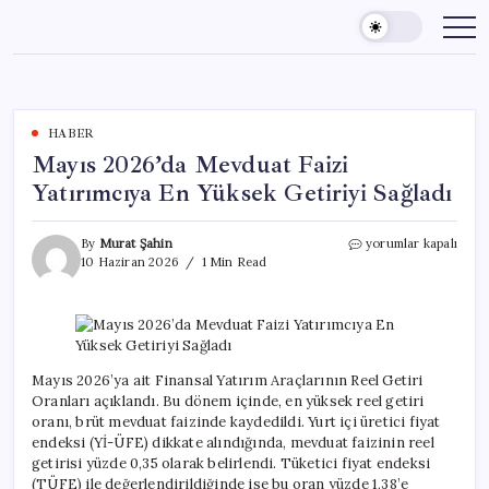
Skip
to
content
HABER
Mayıs 2026’da Mevduat Faizi
Yatırımcıya En Yüksek Getiriyi Sağladı
Mayıs
By
Murat Şahin
yorumlar kapalı
2026’da
10 Haziran 2026
1 Min Read
Mevduat
Faizi
Yatırımcıya
En
Yüksek
Getiriyi
Mayıs 2026’ya ait Finansal Yatırım Araçlarının Reel Getiri
Sağladı
Oranları açıklandı. Bu dönem içinde, en yüksek reel getiri
için
oranı, brüt mevduat faizinde kaydedildi. Yurt içi üretici fiyat
endeksi (Yİ-ÜFE) dikkate alındığında, mevduat faizinin reel
getirisi yüzde 0,35 olarak belirlendi. Tüketici fiyat endeksi
(TÜFE) ile değerlendirildiğinde ise bu oran yüzde 1,38’e