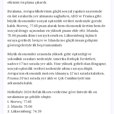
etkisini ön plana çıkardı.
Sıralama, Avrupa ülkelerinin güçlü sosyal yapıları sayesinde
en üst sıralarda yer almasını sağlarken, ABD ve Fransa gibi
büyük ekonomiler sosyal eşitsizlik verileri nedeniyle geride
kaldı. Norveç, 77.65 puan alarak hem ekonomik üretim hem de
sosyal denge açısından en yüksek puanı elde etti. İrlanda,
75.06 puanla ikinci sırayı korurken, Lüksemburg üçüncü
sıraya geriledi. İsviçre ve İzlanda ise güçlü insan gelişimi
göstergeleriyle ilk beşi tamamladı.
Büyük ekonomiler arasında yüksek gelir eşitsizliği ve
yoksulluk oranları nedeniyle Amerika Birleşik Devletleri,
sadece 17’nci sırada yer aldı. Yine yüksek gelirli olan Singapur,
sosyal eşitsizlik verileri nedeniyle altıncı sıraya düştü.
Avrupa’nın ekonomik motoru Almanya, 12’nci sırada kalırken,
Fransa 20’nci sırada yer aldı ve Çek Cumhuriyeti’nin
arkasında kaldı.
HelloSafe 2026 Refah Skoru verilerine göre listede ilk on
sıralaması şu şekilde oluştu:
1. Norveç: 77.65
2. İrlanda: 75.06
3. Lüksemburg: 74.39