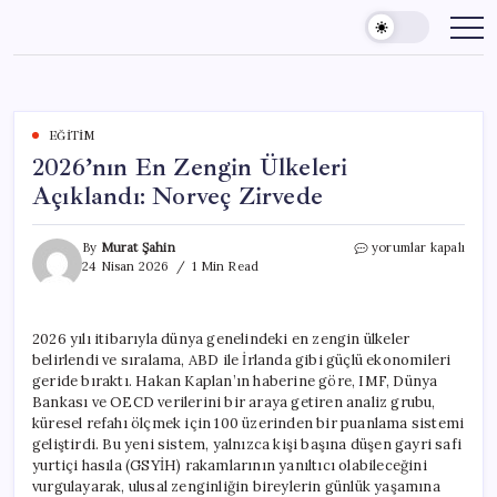
Skip
to
content
EĞITIM
2026’nın En Zengin Ülkeleri
Açıklandı: Norveç Zirvede
2026’nın
By
Murat Şahin
yorumlar kapalı
En
24 Nisan 2026
1 Min Read
Zengin
Ülkeleri
Açıklandı:
2026 yılı itibarıyla dünya genelindeki en zengin ülkeler
Norveç
belirlendi ve sıralama, ABD ile İrlanda gibi güçlü ekonomileri
Zirvede
için
geride bıraktı. Hakan Kaplan’ın haberine göre, IMF, Dünya
Bankası ve OECD verilerini bir araya getiren analiz grubu,
küresel refahı ölçmek için 100 üzerinden bir puanlama sistemi
geliştirdi. Bu yeni sistem, yalnızca kişi başına düşen gayri safi
yurtiçi hasıla (GSYİH) rakamlarının yanıltıcı olabileceğini
vurgulayarak, ulusal zenginliğin bireylerin günlük yaşamına