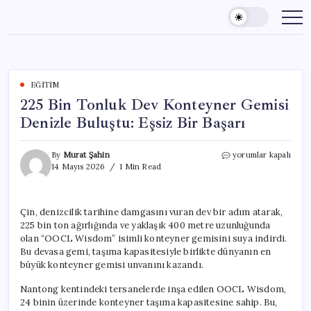
Skip
to
content
EĞITIM
225 Bin Tonluk Dev Konteyner Gemisi
Denizle Buluştu: Eşsiz Bir Başarı
225
By
Murat Şahin
yorumlar kapalı
Bin
14 Mayıs 2026
1 Min Read
Tonluk
Dev
Konteyner
Çin, denizcilik tarihine damgasını vuran dev bir adım atarak,
Gemisi
225 bin ton ağırlığında ve yaklaşık 400 metre uzunluğunda
Denizle
Buluştu:
olan “OOCL Wisdom” isimli konteyner gemisini suya indirdi.
Eşsiz
Bu devasa gemi, taşıma kapasitesiyle birlikte dünyanın en
Bir
büyük konteyner gemisi unvanını kazandı.
Başarı
için
Nantong kentindeki tersanelerde inşa edilen OOCL Wisdom,
24 binin üzerinde konteyner taşıma kapasitesine sahip. Bu,