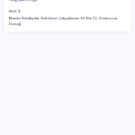
Next
Manisa Büyükşehir Belediyesi Çalışanlarına 60 Bin TL Promosyon
Desteği
SON YAZILAR
Netflix’e şok dava: Nicolas Cage’in yayınlanmamış
filmi çalındı
İYİ Parti Meclis’e bayraklarla girdi!
Türkiye’de elektrikte kritik tablo: Üretim tüketimi