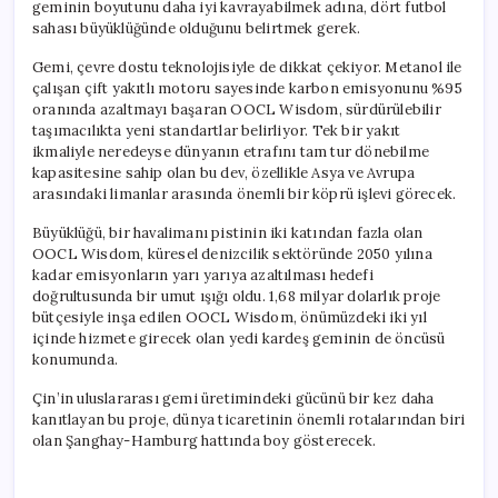
geminin boyutunu daha iyi kavrayabilmek adına, dört futbol
sahası büyüklüğünde olduğunu belirtmek gerek.
Gemi, çevre dostu teknolojisiyle de dikkat çekiyor. Metanol ile
çalışan çift yakıtlı motoru sayesinde karbon emisyonunu %95
oranında azaltmayı başaran OOCL Wisdom, sürdürülebilir
taşımacılıkta yeni standartlar belirliyor. Tek bir yakıt
ikmaliyle neredeyse dünyanın etrafını tam tur dönebilme
kapasitesine sahip olan bu dev, özellikle Asya ve Avrupa
arasındaki limanlar arasında önemli bir köprü işlevi görecek.
Büyüklüğü, bir havalimanı pistinin iki katından fazla olan
OOCL Wisdom, küresel denizcilik sektöründe 2050 yılına
kadar emisyonların yarı yarıya azaltılması hedefi
doğrultusunda bir umut ışığı oldu. 1,68 milyar dolarlık proje
bütçesiyle inşa edilen OOCL Wisdom, önümüzdeki iki yıl
içinde hizmete girecek olan yedi kardeş geminin de öncüsü
konumunda.
Çin’in uluslararası gemi üretimindeki gücünü bir kez daha
kanıtlayan bu proje, dünya ticaretinin önemli rotalarından biri
olan Şanghay-Hamburg hattında boy gösterecek.