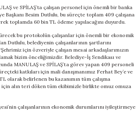
60
ULAŞ ve SPİLAŞ’ta çalışan personel için önemli bir banka
Bin
e Başkanı Besim Dutlulu, bu süreçte toplam 409 çalışana
TL
lerek toplamda 60 bin TL ödeme yapılacağını duyurdu.
Promosyon
Desteği
sürecek bu protokolün çalışanlar için önemli bir ekonomik
için
n Dutlulu, belediyenin çalışanlarının şartlarını
 “Şehrimiz için özveriyle çalışan mesai arkadaşlarımızın
ğlamak bizim önceliğimizdir. Belediye-İş Sendikası ve
ucunda MANULAŞ ve SPİLAŞ’ta görev yapan 409 personeli
eçteki katkıları için mali danışmanımız Ferhat Bey’e ve
TL olarak belirlenen bu kazanımın tüm çalışma
 için alın teri döken tüm ekibimizle birlikte omuz omuza
si’nin çalışanlarının ekonomik durumlarını iyileştirmeye