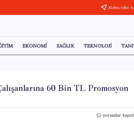
Subscribe t
ĞİTİM
EKONOMİ
SAĞLIK
TEKNOLOJİ
TANI
Çalışanlarına 60 Bin TL Promosyon
Manisa
yorumlar kapal
Büyükşehir
Belediyesi
Çalışanlarına