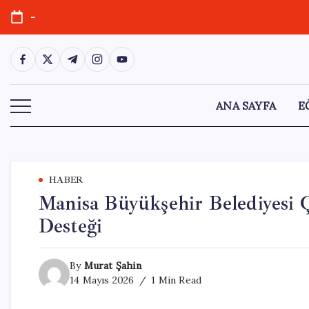
Skip
-
to
content
https://www.facebook.com/
https://twitter.com/
https://t.me/
https://www.instagram.com/
https://youtube.com/
ANA SAYFA
E
HABER
Manisa Büyükşehir Belediyesi 
Desteği
By
Murat Şahin
14 Mayıs 2026
1 Min Read