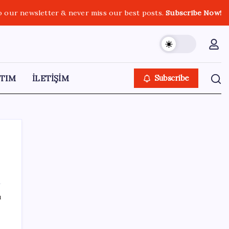
o our newsletter & never miss our best posts.
Subscribe Now!
TIM
İLETİŞİM
Subscribe
SON YAZILAR
ı
Tutuklanan Erdal Beşikçioğlu açığa almıştı:
‘Etkin pişmanlık’ ifadesi verip şikayetçi