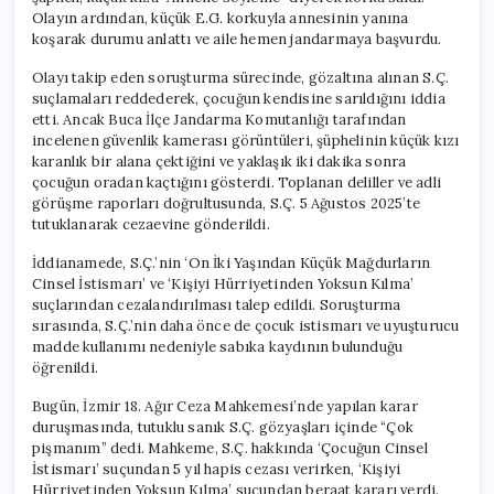
Edildi
Olayın ardından, küçük E.G. korkuyla annesinin yanına
için
koşarak durumu anlattı ve aile hemen jandarmaya başvurdu.
Olayı takip eden soruşturma sürecinde, gözaltına alınan S.Ç.
suçlamaları reddederek, çocuğun kendisine sarıldığını iddia
etti. Ancak Buca İlçe Jandarma Komutanlığı tarafından
incelenen güvenlik kamerası görüntüleri, şüphelinin küçük kızı
karanlık bir alana çektiğini ve yaklaşık iki dakika sonra
çocuğun oradan kaçtığını gösterdi. Toplanan deliller ve adli
görüşme raporları doğrultusunda, S.Ç. 5 Ağustos 2025’te
tutuklanarak cezaevine gönderildi.
İddianamede, S.Ç.’nin ‘On İki Yaşından Küçük Mağdurların
Cinsel İstismarı’ ve ‘Kişiyi Hürriyetinden Yoksun Kılma’
suçlarından cezalandırılması talep edildi. Soruşturma
sırasında, S.Ç.’nin daha önce de çocuk istismarı ve uyuşturucu
madde kullanımı nedeniyle sabıka kaydının bulunduğu
öğrenildi.
Bugün, İzmir 18. Ağır Ceza Mahkemesi’nde yapılan karar
duruşmasında, tutuklu sanık S.Ç. gözyaşları içinde “Çok
pişmanım” dedi. Mahkeme, S.Ç. hakkında ‘Çocuğun Cinsel
İstismarı’ suçundan 5 yıl hapis cezası verirken, ‘Kişiyi
Hürriyetinden Yoksun Kılma’ suçundan beraat kararı verdi.