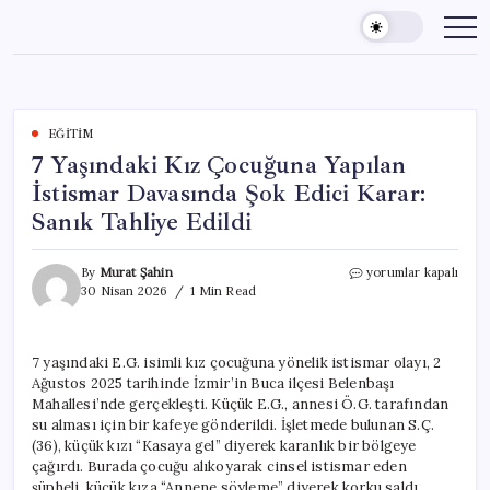
Skip
to
content
EĞITIM
7 Yaşındaki Kız Çocuğuna Yapılan
İstismar Davasında Şok Edici Karar:
Sanık Tahliye Edildi
7
By
Murat Şahin
yorumlar kapalı
Yaşındaki
30 Nisan 2026
1 Min Read
Kız
Çocuğuna
Yapılan
7 yaşındaki E.G. isimli kız çocuğuna yönelik istismar olayı, 2
İstismar
Ağustos 2025 tarihinde İzmir’in Buca ilçesi Belenbaşı
Davasında
Şok
Mahallesi’nde gerçekleşti. Küçük E.G., annesi Ö.G. tarafından
Edici
su alması için bir kafeye gönderildi. İşletmede bulunan S.Ç.
Karar:
(36), küçük kızı “Kasaya gel” diyerek karanlık bir bölgeye
Sanık
çağırdı. Burada çocuğu alıkoyarak cinsel istismar eden
Tahliye
şüpheli, küçük kıza “Annene söyleme” diyerek korku saldı.