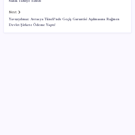
Sanık Tahliye Edildi
Next
Yavuzyılmaz: Avrasya Tüneli’nde Geçiş Garantisi Aşılmasına Rağmen
Devlet Şirkete Ödeme Yaptı!
SON YAZILAR
Güney Kore’de yapay zekayla üretilen şarkılara
yönelik ‘telif hakkı’ kararı
Tutuklanan Erdal Beşikçioğlu açığa almıştı: ‘Etkin
pişmanlık’ ifadesi verip şikayetçi olduğu ortaya çıktı!