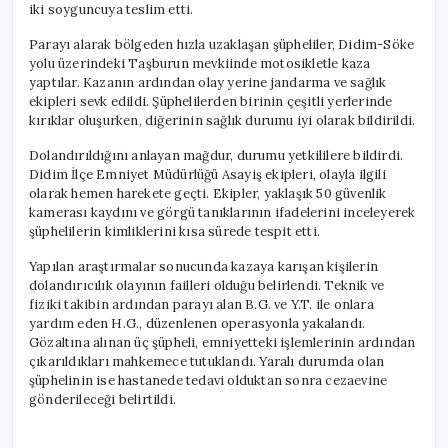
iki soyguncuya teslim etti.
Parayı alarak bölgeden hızla uzaklaşan şüpheliler, Didim-Söke
yolu üzerindeki Taşburun mevkiinde motosikletle kaza
yaptılar. Kazanın ardından olay yerine jandarma ve sağlık
ekipleri sevk edildi. Şüphelilerden birinin çeşitli yerlerinde
kırıklar oluşurken, diğerinin sağlık durumu iyi olarak bildirildi.
Dolandırıldığını anlayan mağdur, durumu yetkililere bildirdi.
Didim İlçe Emniyet Müdürlüğü Asayiş ekipleri, olayla ilgili
olarak hemen harekete geçti. Ekipler, yaklaşık 50 güvenlik
kamerası kaydını ve görgü tanıklarının ifadelerini inceleyerek
şüphelilerin kimliklerini kısa sürede tespit etti.
Yapılan araştırmalar sonucunda kazaya karışan kişilerin
dolandırıcılık olayının failleri olduğu belirlendi. Teknik ve
fiziki takibin ardından parayı alan B.G. ve Y.T. ile onlara
yardım eden H.G., düzenlenen operasyonla yakalandı.
Gözaltına alınan üç şüpheli, emniyetteki işlemlerinin ardından
çıkarıldıkları mahkemece tutuklandı. Yaralı durumda olan
şüphelinin ise hastanede tedavi olduktan sonra cezaevine
gönderileceği belirtildi.