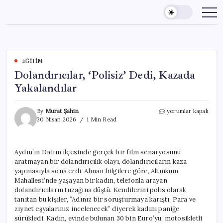
Skip
to
content
EĞITIM
Dolandırıcılar, ‘Polisiz’ Dedi, Kazada
Yakalandılar
Dolandırıcılar,
By
Murat Şahin
yorumlar kapalı
‘Polisiz’
30 Nisan 2026
1 Min Read
Dedi,
Kazada
Yakalandılar
Aydın’ın Didim ilçesinde gerçek bir film senaryosunu
için
aratmayan bir dolandırıcılık olayı, dolandırıcıların kaza
yapmasıyla sona erdi. Alınan bilgilere göre, Altınkum
Mahallesi’nde yaşayan bir kadın, telefonla arayan
dolandırıcıların tuzağına düştü. Kendilerini polis olarak
tanıtan bu kişiler, “Adınız bir soruşturmaya karıştı. Para ve
ziynet eşyalarınız incelenecek” diyerek kadını paniğe
sürükledi. Kadın, evinde bulunan 30 bin Euro’yu, motosikletli