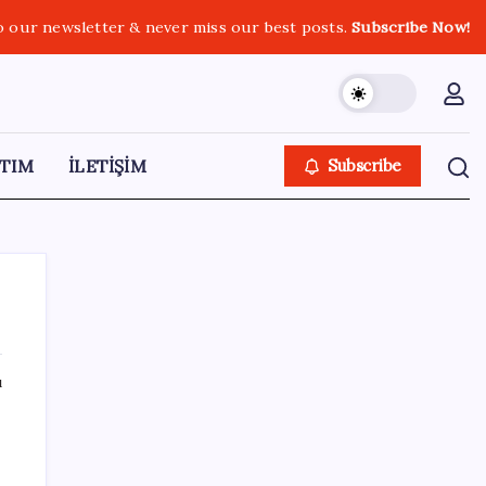
o our newsletter & never miss our best posts.
Subscribe Now!
TIM
İLETİŞİM
Subscribe
ı
SON YAZILAR
Tutuklanan Erdal Beşikçioğlu açığa almıştı:
‘Etkin pişmanlık’ ifadesi verip şikayetçi