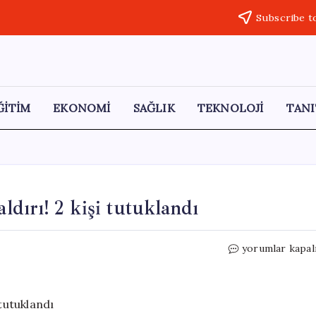
Subscribe t
ĞİTİM
EKONOMİ
SAĞLIK
TEKNOLOJİ
TANI
ldırı! 2 kişi tutuklandı
Diyarbakır
yorumlar kapal
Adliyesi’nde
polise
saldırı!
2