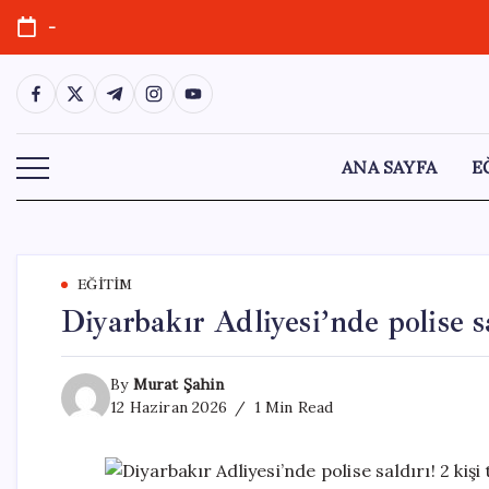
Skip
-
to
content
https://www.facebook.com/
https://twitter.com/
https://t.me/
https://www.instagram.com/
https://youtube.com/
ANA SAYFA
E
EĞITIM
Diyarbakır Adliyesi’nde polise sa
By
Murat Şahin
12 Haziran 2026
1 Min Read