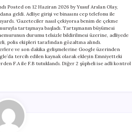
kişi
klandı Posted on 12 Haziran 2026 by Yusuf Arslan Olay,
tutuklandı
a geldi. Adliye girişi ve binasını cep telefonu ile
için
i uyardı. ‘Gazeteciler nasıl çekiyorsa benim de çekme
memuruyla tartışmaya başladı. Tartışmanın büyümesi
memurunun durumu telsizle bildirilmesi üzerine, adliyede
eli, polis ekipleri tarafından gözaltına alındı.
erlere ve son dakika gelişmelerine Google üzerinden
ogle’da tercih edilen kaynak olarak ekleyin Emniyetteki
rden F.A ile F.B tutuklandı. Diğer 2 şüpheli ise adli kontrol