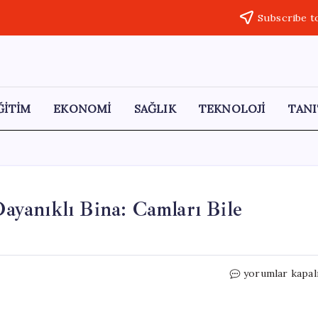
Subscribe t
ĞİTİM
EKONOMİ
SAĞLIK
TEKNOLOJİ
TANI
yanıklı Bina: Camları Bile
9.2
yorumlar kapal
Büyüklüğündek
Depreme
Dayanıklı