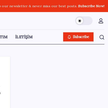
o our newsletter & never miss our best posts.
Subscribe Now!
TIM
İLETİŞİM
Subscribe
SON YAZILAR
ı
i
Copilot için radikal karar: Microsoft logoyu
değiştiriyor!