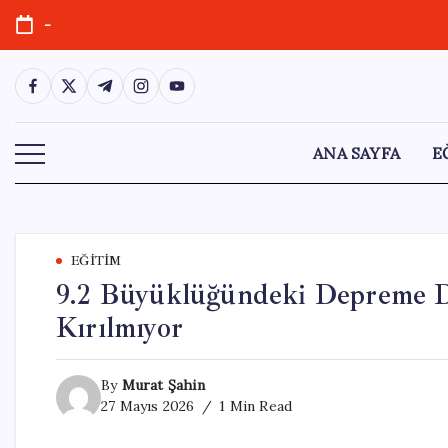
Skip
-
to
content
https://www.facebook.com/
https://twitter.com/
https://t.me/
https://www.instagram.com/
https://youtube.com/
ANA SAYFA
E
EĞITIM
9.2 Büyüklüğündeki Depreme Da
Kırılmıyor
By
Murat Şahin
27 Mayıs 2026
1 Min Read