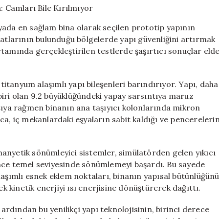
Bina:
Camları
yada en sağlam bina olarak seçilen prototip yapının
Bile
ay hatlarının bulunduğu bölgelerde yapı güvenliğini artırmak
Kırılmıyor
tamında gerçekleştirilen testlerde şaşırtıcı sonuçlar eld
için
 titanyum alaşımlı yapı bileşenleri barındırıyor. Yapı, daha
iri olan 9.2 büyüklüğündeki yapay sarsıntıya maruz
ntıya rağmen binanın ana taşıyıcı kolonlarında mikron
ca, iç mekanlardaki eşyaların sabit kaldığı ve pencereleri
anyetik sönümleyici sistemler, simülatörden gelen yıkıcı
önce temel seviyesinde sönümlemeyi başardı. Bu sayede
laşımlı esnek eklem noktaları, binanın yapısal bütünlüğün
kinetik enerjiyi ısı enerjisine dönüştürerek dağıttı.
 ardından bu yenilikçi yapı teknolojisinin, birinci derece