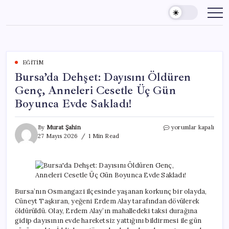
Skip
to
content
EĞITIM
Bursa’da Dehşet: Dayısını Öldüren
Genç, Anneleri Cesetle Üç Gün
Boyunca Evde Sakladı!
Bursa’da
By
Murat Şahin
yorumlar kapalı
Dehşet:
27 Mayıs 2026
1 Min Read
Dayısını
Öldüren
Genç,
Anneleri
Cesetle
Üç
Bursa’nın Osmangazi ilçesinde yaşanan korkunç bir olayda,
Gün
Cüneyt Taşkıran, yeğeni Erdem Alay tarafından dövülerek
Boyunca
öldürüldü. Olay, Erdem Alay’ın mahalledeki taksi durağına
Evde
gidip dayısının evde hareketsiz yattığını bildirmesi ile gün
Sakladı!