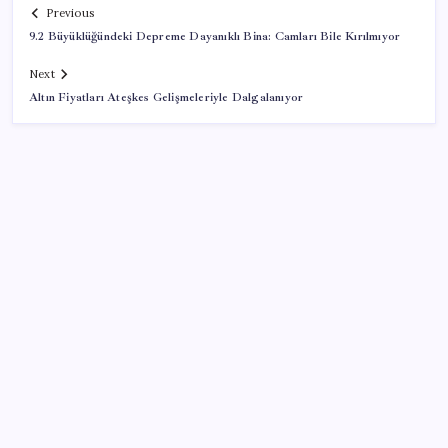
Previous
9.2 Büyüklüğündeki Depreme Dayanıklı Bina: Camları Bile Kırılmıyor
Next
Altın Fiyatları Ateşkes Gelişmeleriyle Dalgalanıyor
SON YAZILAR
Tutuklanan Erdal Beşikçioğlu açığa almıştı: ‘Etkin
pişmanlık’ ifadesi verip şikayetçi olduğu ortaya çıktı!
Tecno 0mm Çerçevesiz Konsept Telefonunu
Tanıtmaya Hazırlanıyor