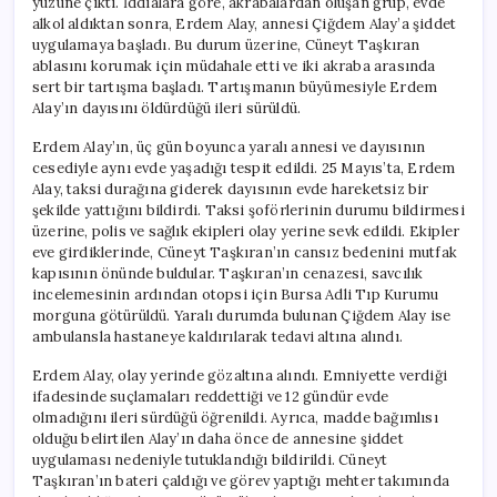
yüzüne çıktı. İddialara göre, akrabalardan oluşan grup, evde
için
alkol aldıktan sonra, Erdem Alay, annesi Çiğdem Alay’a şiddet
uygulamaya başladı. Bu durum üzerine, Cüneyt Taşkıran
ablasını korumak için müdahale etti ve iki akraba arasında
sert bir tartışma başladı. Tartışmanın büyümesiyle Erdem
Alay’ın dayısını öldürdüğü ileri sürüldü.
Erdem Alay’ın, üç gün boyunca yaralı annesi ve dayısının
cesediyle aynı evde yaşadığı tespit edildi. 25 Mayıs’ta, Erdem
Alay, taksi durağına giderek dayısının evde hareketsiz bir
şekilde yattığını bildirdi. Taksi şoförlerinin durumu bildirmesi
üzerine, polis ve sağlık ekipleri olay yerine sevk edildi. Ekipler
eve girdiklerinde, Cüneyt Taşkıran’ın cansız bedenini mutfak
kapısının önünde buldular. Taşkıran’ın cenazesi, savcılık
incelemesinin ardından otopsi için Bursa Adli Tıp Kurumu
morguna götürüldü. Yaralı durumda bulunan Çiğdem Alay ise
ambulansla hastaneye kaldırılarak tedavi altına alındı.
Erdem Alay, olay yerinde gözaltına alındı. Emniyette verdiği
ifadesinde suçlamaları reddettiği ve 12 gündür evde
olmadığını ileri sürdüğü öğrenildi. Ayrıca, madde bağımlısı
olduğu belirtilen Alay’ın daha önce de annesine şiddet
uygulaması nedeniyle tutuklandığı bildirildi. Cüneyt
Taşkıran’ın bateri çaldığı ve görev yaptığı mehter takımında