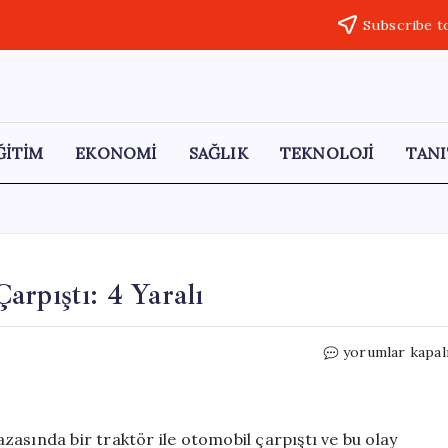
Subscribe t
ĞİTİM
EKONOMİ
SAĞLIK
TEKNOLOJİ
TANI
arpıştı: 4 Yaralı
Adana’da
yorumlar kapal
Traktör
ve
Otomobil
Çarpıştı:
asında bir traktör ile otomobil çarpıştı ve bu olay