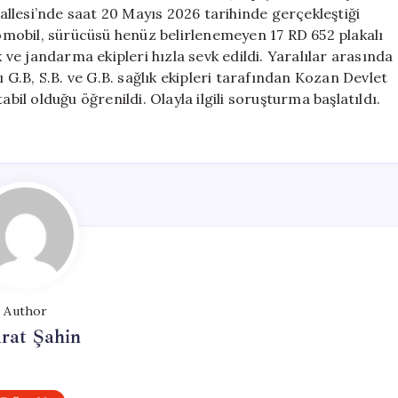
4
llesi’nde saat 20 Mayıs 2026 tarihinde gerçekleştiği
Yaralı
otomobil, sürücüsü henüz belirlenemeyen 17 RD 652 plakalı
için
k ve jandarma ekipleri hızla sevk edildi. Yaralılar arasında
ı G.B, S.B. ve G.B. sağlık ekipleri tarafından Kozan Devlet
bil olduğu öğrenildi. Olayla ilgili soruşturma başlatıldı.
Author
rat Şahin