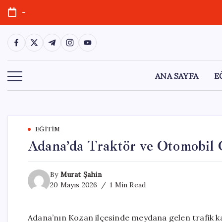
Skip
-
to
content
https://www.facebook.com/
https://twitter.com/
https://t.me/
https://www.instagram.com/
https://youtube.com/
ANA SAYFA
E
EĞITIM
Adana’da Traktör ve Otomobil Ç
By
Murat Şahin
20 Mayıs 2026
1 Min Read
Adana’nın Kozan ilçesinde meydana gelen trafik kaz