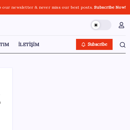
o our newsletter & never miss our best posts.
Subscribe Now!
TIM
İLETİŞİM
Subscribe
ı
SON YAZILAR
Copilot için radikal karar: Microsoft logoyu
değiştiriyor!