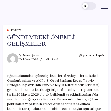
Skip
to
content
EĞITIM
GÜNDEMDEKİ ÖNEMLİ
GELİŞMELER
GÜNDEMDEKİ
By
Murat Şahin
yorumlar kapalı
ÖNEMLİ
20 Mayıs 2026
1 Min Read
GELİŞMELER
için
Eğitim alanındaki güncel gelişmeleri özetleyen bu makalede,
Cumhurbaşkanı ve AK Parti Genel Başkanı Recep Tayyip
Erdoğan’ın partisinin Türkiye Büyük Millet Meclisi (TBMM)
grup toplantısına katılacağı bilgisi öne çıkıyor. Toplantının
tarihi 20 Mayıs 2026 olarak belirlendi ve etkinlik Ankara’da
saat 12.00’de gerçekleştirilecek. Bu önemli buluşma, eğitim
politikaları ve partinin gelecekteki hedefleri hakkında
kapsamlı tartışmalara sahne olabilecek. Detaylar için takipte