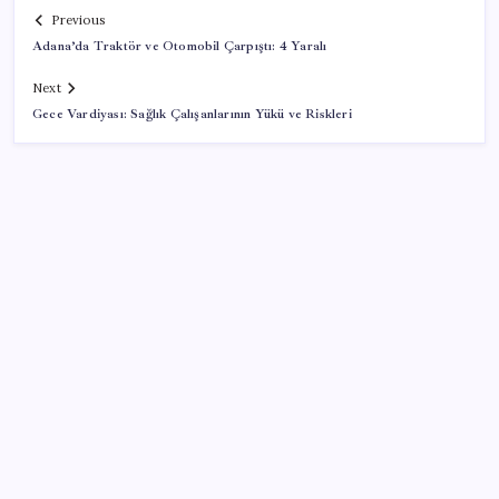
Previous
Adana’da Traktör ve Otomobil Çarpıştı: 4 Yaralı
Next
Gece Vardiyası: Sağlık Çalışanlarının Yükü ve Riskleri
SON YAZILAR
Netflix’e şok dava: Nicolas Cage’in yayınlanmamış
filmi çalındı
İYİ Parti Meclis’e bayraklarla girdi!