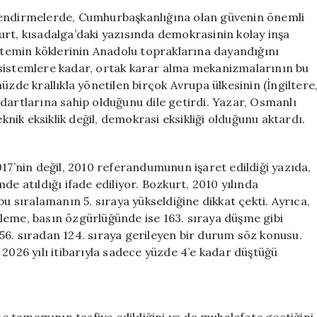
Performansı:
ğerlendirmelerde, Cumhurbaşkanlığına olan güvenin önemli
Cumhurbaşkanl
urt, kısadalga’daki yazısında demokrasinin kolay inşa
Güven
istemin köklerinin Anadolu topraklarına dayandığını
Oranı
 sistemlere kadar, ortak karar alma mekanizmalarının bu
Yüzde
e krallıkla yönetilen birçok Avrupa ülkesinin (İngiltere
75’ten
dartlarına sahip olduğunu dile getirdi. Yazar, Osmanlı
Yüzde
ik eksiklik değil, demokrasi eksikliği olduğunu aktardı.
15’e
Geriledi
için
017’nin değil, 2010 referandumunun işaret edildiği yazıda,
de atıldığı ifade ediliyor. Bozkurt, 2010 yılında
sıralamanın 5. sıraya yükseldiğine dikkat çekti. Ayrıca,
leme, basın özgürlüğünde ise 163. sıraya düşme gibi
e 56. sıradan 124. sıraya gerileyen bir durum söz konusu.
 2026 yılı itibarıyla sadece yüzde 4’e kadar düştüğü