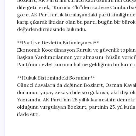
Bozkurt, AK Parti’nin kurucu kadrosunun neredeyse
dile getirerek, “Kurucu 4’lü”den sadece Cumhurbaş
göre, AK Parti artık kuruluşundaki parti kimliğind
karşı çıkarak iktidar olan bu parti, bugün bir büro
değerlendirmesinde bulundu.
**Parti ve Devletin Bütünleşmesi**
Ekonomik Koordinasyon Kurulu ve güvenlik toplantı
Başkan Yardımcılarının yer almasını “hüzün verici
Parti’nin devlet kurumu haline geldiğinin bir kanıtı
**Hukuk Sistemindeki Sorunlar**
Güncel davalara da değinen Bozkurt, Osman Kaval
durumun yapay zekaya bile sorgulansa, akıl dışı o
Yazısında, AK Parti’nin 25 yıllık karnesinin demok
olduğunu vurgulayan Bozkurt, partinin 25. yıl kutl
ifade etti.