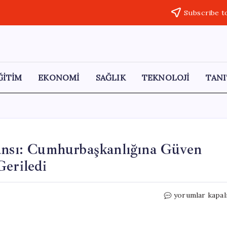
Subscribe t
ĞİTİM
EKONOMİ
SAĞLIK
TEKNOLOJİ
TANI
mansı: Cumhurbaşkanlığına Güven
Geriledi
AK
yorumlar kapal
Parti’nin
25
Yıllık