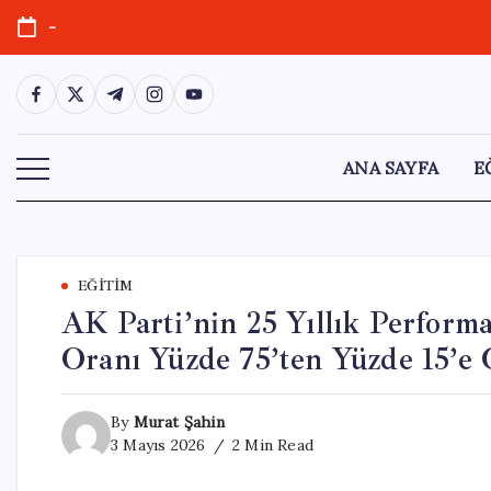
Skip
-
to
content
https://www.facebook.com/
https://twitter.com/
https://t.me/
https://www.instagram.com/
https://youtube.com/
ANA SAYFA
E
EĞITIM
AK Parti’nin 25 Yıllık Perfor
Oranı Yüzde 75’ten Yüzde 15’e 
By
Murat Şahin
3 Mayıs 2026
2 Min Read