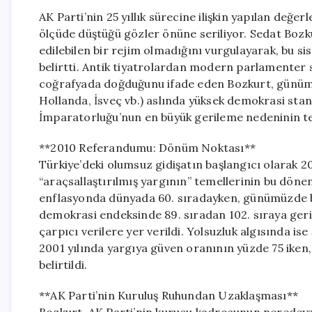
AK Parti’nin 25 yıllık sürecine ilişkin yapılan de
ölçüde düştüğü gözler önüne seriliyor. Sedat Bozk
edilebilen bir rejim olmadığını vurgulayarak, bu s
belirtti. Antik tiyatrolardan modern parlamenter
coğrafyada doğduğunu ifade eden Bozkurt, günümüzd
Hollanda, İsveç vb.) aslında yüksek demokrasi stan
İmparatorluğu’nun en büyük gerileme nedeninin tekn
**2010 Referandumu: Dönüm Noktası**
Türkiye’deki olumsuz gidişatın başlangıcı olarak 2
“araçsallaştırılmış yargının” temellerinin bu dönem
enflasyonda dünyada 60. sıradayken, günümüzde bu 
demokrasi endeksinde 89. sıradan 102. sıraya geri
çarpıcı verilere yer verildi. Yolsuzluk algısında is
2001 yılında yargıya güven oranının yüzde 75 iken,
belirtildi.
**AK Parti’nin Kuruluş Ruhundan Uzaklaşması**