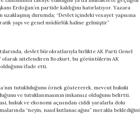
 tamamının tasfiye edildiğini ya da muhalefete geçtiğini
kanı Erdoğan’ın partide kaldığını hatırlatıyor. Yazara
en uzaklaşmış durumda; “Devlet içindeki vesayet yapısına
kratik yapı ve genel müdürlük haline gelmiştir”
larında, devlet bürokratlarıyla birlikte AK Parti Genel
” olarak nitelendiren Bozkurt, bu görüntülerin AK
 olduğunu ifade etti.
a’nın tutukluluğunu örnek göstererek, mevcut hukuki
lduğunu ve tutuklanmasının imkansız olduğunu belirtti.
rasi, hukuk ve ekonomi açısından ciddi yaralarla dolu
amalarında “neyin, nasıl kutlanacağını” merakla beklediğini