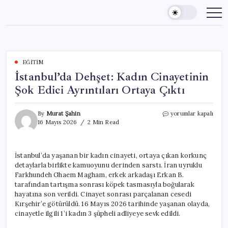
Skip
to
content
EĞITIM
İstanbul’da Dehşet: Kadın Cinayetinin
Şok Edici Ayrıntıları Ortaya Çıktı
İstanbul’da
By
Murat Şahin
yorumlar kapalı
Dehşet:
16 Mayıs 2026
2 Min Read
Kadın
Cinayetinin
Şok
İstanbul’da yaşanan bir kadın cinayeti, ortaya çıkan korkunç
Edici
detaylarla birlikte kamuoyunu derinden sarstı. İran uyruklu
Ayrıntıları
Ortaya
Farkhundeh Ghaem Magham, erkek arkadaşı Erkan B.
Çıktı
tarafından tartışma sonrası köpek tasmasıyla boğularak
için
hayatına son verildi. Cinayet sonrası parçalanan cesedi
Kırşehir’e götürüldü. 16 Mayıs 2026 tarihinde yaşanan olayda,
cinayetle ilgili 1’i kadın 3 şüpheli adliyeye sevk edildi.