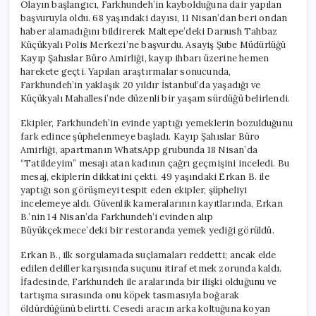
Olayın başlangıcı, Farkhundeh’in kaybolduğuna dair yapılan
başvuruyla oldu. 68 yaşındaki dayısı, 11 Nisan’dan beri ondan
haber alamadığını bildirerek Maltepe’deki Darıush Tahbaz
Küçükyalı Polis Merkezi’ne başvurdu. Asayiş Şube Müdürlüğü
Kayıp Şahıslar Büro Amirliği, kayıp ihbarı üzerine hemen
harekete geçti. Yapılan araştırmalar sonucunda,
Farkhundeh’in yaklaşık 20 yıldır İstanbul’da yaşadığı ve
Küçükyalı Mahallesi’nde düzenli bir yaşam sürdüğü belirlendi.
Ekipler, Farkhundeh’in evinde yaptığı yemeklerin bozulduğunu
fark edince şüphelenmeye başladı. Kayıp Şahıslar Büro
Amirliği, apartmanın WhatsApp grubunda 18 Nisan’da
“Tatildeyim” mesajı atan kadının çağrı geçmişini inceledi. Bu
mesaj, ekiplerin dikkatini çekti. 49 yaşındaki Erkan B. ile
yaptığı son görüşmeyi tespit eden ekipler, şüpheliyi
incelemeye aldı. Güvenlik kameralarının kayıtlarında, Erkan
B.’nin 14 Nisan’da Farkhundeh’i evinden alıp
Büyükçekmece’deki bir restoranda yemek yediği görüldü.
Erkan B., ilk sorgulamada suçlamaları reddetti; ancak elde
edilen deliller karşısında suçunu itiraf etmek zorunda kaldı.
İfadesinde, Farkhundeh ile aralarında bir ilişki olduğunu ve
tartışma sırasında onu köpek tasmasıyla boğarak
öldürdüğünü belirtti. Cesedi aracın arka koltuğuna koyan