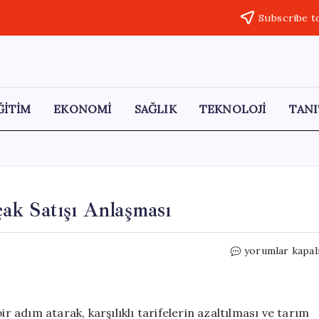
Subscribe t
ĞİTİM
EKONOMİ
SAĞLIK
TEKNOLOJİ
TANI
ak Satışı Anlaşması
ABD
yorumlar kapal
ve
Çin
Arasında
Tarihi
ir adım atarak, karşılıklı tarifelerin azaltılması ve tarım