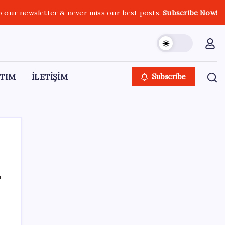
o our newsletter & never miss our best posts.
Subscribe Now!
TIM
İLETİŞİM
Subscribe
ı
SON YAZILAR
Android 17 bazı Galaxy modelleri için veda
güncellemesi olacak