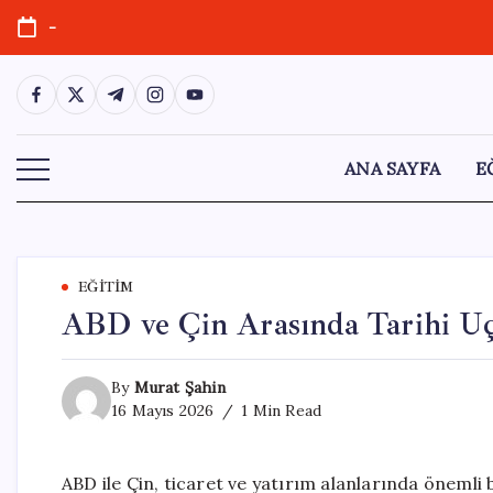
Skip
-
to
content
https://www.facebook.com/
https://twitter.com/
https://t.me/
https://www.instagram.com/
https://youtube.com/
ANA SAYFA
E
EĞITIM
ABD ve Çin Arasında Tarihi Uç
By
Murat Şahin
16 Mayıs 2026
1 Min Read
ABD ile Çin, ticaret ve yatırım alanlarında önemli b