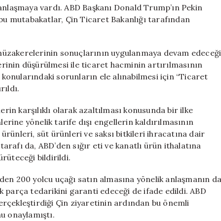
Uçak
a anlaşmaya vardı. ABD Başkanı Donald Trump’ın Pekin
Satışı
 bu mutabakatlar, Çin Ticaret Bakanlığı tarafından
Anlaşması
için
müzakerelerinin sonuçlarının uygulanmaya devam edeceğ
lerinin düşürülmesi ile ticaret hacminin artırılmasının
 konularındaki sorunların ele alınabilmesi için “Ticaret
rıldı.
erin karşılıklı olarak azaltılması konusunda bir ilke
lerine yönelik tarife dışı engellerin kaldırılmasının
ünleri, süt ürünleri ve saksı bitkileri ihracatına dair
 tarafı da, ABD’den sığır eti ve kanatlı ürün ithalatına
ürüteceği bildirildi.
ng’den 200 yolcu uçağı satın almasına yönelik anlaşmanın d
 parça tedarikini garanti edeceği de ifade edildi. ABD
rçekleştirdiği Çin ziyaretinin ardından bu önemli
u onaylamıştı.