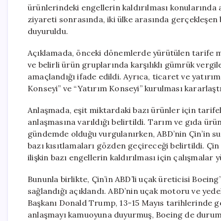
ürünlerindeki engellerin kaldırılması konularınd
ziyareti sonrasında, iki ülke arasında gerçekleşen
duyuruldu.
Açıklamada, önceki dönemlerde yürütülen tarife 
ve belirli ürün gruplarında karşılıklı gümrük vergi
amaçlandığı ifade edildi. Ayrıca, ticaret ve yatırım
Konseyi” ve “Yatırım Konseyi” kurulması kararlaştı
Anlaşmada, eşit miktardaki bazı ürünler için tarifel
anlaşmasına varıldığı belirtildi. Tarım ve gıda ürün
gündemde olduğu vurgulanırken, ABD’nin Çin’in su ür
bazı kısıtlamaları gözden geçireceği belirtildi. Çin
ilişkin bazı engellerin kaldırılması için çalışmalar y
Bununla birlikte, Çin’in ABD’li uçak üreticisi Boei
sağlandığı açıklandı. ABD’nin uçak motoru ve yedek
Başkanı Donald Trump, 13-15 Mayıs tarihlerinde ge
anlaşmayı kamuoyuna duyurmuş, Boeing de durum