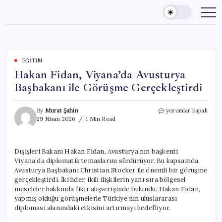
Skip
to
content
EĞITIM
Hakan Fidan, Viyana’da Avusturya
Başbakanı ile Görüşme Gerçekleştirdi
Hakan
By
Murat Şahin
yorumlar kapalı
Fidan,
29 Nisan 2026
1 Min Read
Viyana’da
Avusturya
Başbakanı
Dışişleri Bakanı Hakan Fidan, Avusturya’nın başkenti
ile
Viyana’da diplomatik temaslarını sürdürüyor. Bu kapsamda,
Görüşme
Gerçekleştirdi
Avusturya Başbakanı Christian Stocker ile önemli bir görüşme
için
gerçekleştirdi. İki lider, ikili ilişkilerin yanı sıra bölgesel
meseleler hakkında fikir alışverişinde bulundu. Hakan Fidan,
yapmış olduğu görüşmelerle Türkiye’nin uluslararası
diplomasi alanındaki etkisini artırmayı hedefliyor.