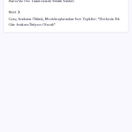
Bursa’da Oto Tamircisinde Silahlı Saldırı!
Next
Genç Avukatın Ölümü, Meslektaşlarından Sert Tepkiler: “Herkesin Bir
Gün Avukata İhtiyacı Olacak”
SON YAZILAR
Tutuklanan Erdal Beşikçioğlu açığa almıştı: ‘Etkin
pişmanlık’ ifadesi verip şikayetçi olduğu ortaya çıktı!
Tecno 0mm Çerçevesiz Konsept Telefonunu
Tanıtmaya Hazırlanıyor