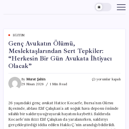
Skip
to
content
EĞITIM
Genç Avukatın Ölümü,
Meslektaşlarından Sert Tepkiler:
“Herkesin Bir Gün Avukata İhtiyacı
Olacak”
Genç
By
Murat Şahin
yorumlar kapalı
Avukatın
29 Nisan 2026
1 Min Read
Ölümü,
Meslektaşlarından
Sert
26 yaşındaki genç avukat Hatice Kocaefe, Bursa’nın Gürsu
Tepkiler:
ilçesinde, ablası Elif Çalışkan’a ait soğuk hava deposu önünde
“Herkesin
Bir
silahlı bir saldırıya uğrayarak hayatını kaybetti. Saldırıda
Gün
Kocaefe’nin ikizi Elif Çalışkan da yaralanırken, saldırıyı
Avukata
gerçekleştirdiği iddia edilen Hakkı Ç.’nin arandığı bildirildi.
İhtiyacı