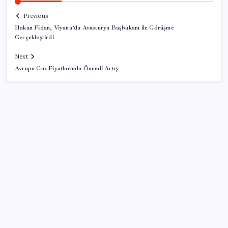
Previous
Hakan Fidan, Viyana’da Avusturya Başbakanı ile Görüşme
Gerçekleştirdi
Next
Avrupa Gaz Fiyatlarında Önemli Artış
SON YAZILAR
Copilot için radikal karar: Microsoft logoyu
değiştiriyor!