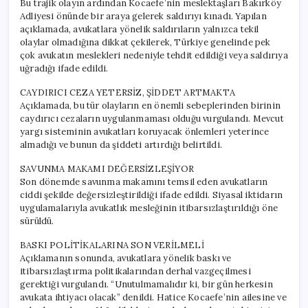
Bu trajik olayın ardından Kocaefe’nin meslektaşları Bakırköy
Olacak”
Adliyesi önünde bir araya gelerek saldırıyı kınadı. Yapılan
için
açıklamada, avukatlara yönelik saldırıların yalnızca tekil
olaylar olmadığına dikkat çekilerek, Türkiye genelinde pek
çok avukatın meslekleri nedeniyle tehdit edildiği veya saldırıya
uğradığı ifade edildi.
CAYDIRICI CEZA YETERSİZ, ŞİDDET ARTMAKTA
Açıklamada, bu tür olayların en önemli sebeplerinden birinin
caydırıcı cezaların uygulanmaması olduğu vurgulandı. Mevcut
yargı sisteminin avukatları koruyacak önlemleri yeterince
almadığı ve bunun da şiddeti artırdığı belirtildi.
SAVUNMA MAKAMI DEĞERSİZLEŞİYOR
Son dönemde savunma makamını temsil eden avukatların
ciddi şekilde değersizleştirildiği ifade edildi. Siyasal iktidarın
uygulamalarıyla avukatlık mesleğinin itibarsızlaştırıldığı öne
sürüldü.
BASKI POLİTİKALARINA SON VERİLMELİ
Açıklamanın sonunda, avukatlara yönelik baskı ve
itibarsızlaştırma politikalarından derhal vazgeçilmesi
gerektiği vurgulandı. “Unutulmamalıdır ki, bir gün herkesin
avukata ihtiyacı olacak” denildi. Hatice Kocaefe’nin ailesine ve