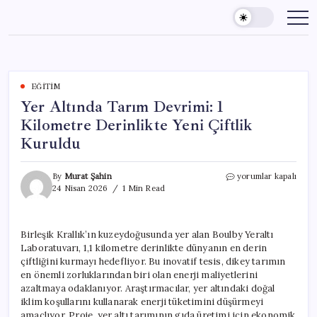
Skip
to
content
EĞITIM
Yer Altında Tarım Devrimi: 1
Kilometre Derinlikte Yeni Çiftlik
Kuruldu
Yer
By
Murat Şahin
yorumlar kapalı
Altında
24 Nisan 2026
1 Min Read
Tarım
Devrimi:
1
Birleşik Krallık’ın kuzeydoğusunda yer alan Boulby Yeraltı
Kilometre
Laboratuvarı, 1,1 kilometre derinlikte dünyanın en derin
Derinlikte
Yeni
çiftliğini kurmayı hedefliyor. Bu inovatif tesis, dikey tarımın
Çiftlik
en önemli zorluklarından biri olan enerji maliyetlerini
Kuruldu
azaltmaya odaklanıyor. Araştırmacılar, yer altındaki doğal
için
iklim koşullarını kullanarak enerji tüketimini düşürmeyi
amaçlıyor. Proje, yer altı tarımının gıda üretimi için ekonomik