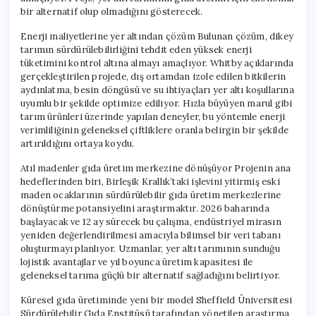
bir alternatif olup olmadığını gösterecek.
Enerji maliyetlerine yer altından çözüm Bulunan çözüm, dikey
tarımın sürdürülebilirliğini tehdit eden yüksek enerji
tüketimini kontrol altına almayı amaçlıyor. Whitby açıklarında
gerçekleştirilen projede, dış ortamdan izole edilen bitkilerin
aydınlatma, besin döngüsü ve su ihtiyaçları yer altı koşullarına
uyumlu bir şekilde optimize ediliyor. Hızla büyüyen marul gibi
tarım ürünleri üzerinde yapılan deneyler, bu yöntemle enerji
verimliliğinin geleneksel çiftliklere oranla belirgin bir şekilde
artırıldığını ortaya koydu.
Atıl madenler gıda üretim merkezine dönüşüyor Projenin ana
hedeflerinden biri, Birleşik Krallık’taki işlevini yitirmiş eski
maden ocaklarının sürdürülebilir gıda üretim merkezlerine
dönüştürme potansiyelini araştırmaktır. 2026 baharında
başlayacak ve 12 ay sürecek bu çalışma, endüstriyel mirasın
yeniden değerlendirilmesi amacıyla bilimsel bir veri tabanı
oluşturmayı planlıyor. Uzmanlar, yer altı tarımının sunduğu
lojistik avantajlar ve yıl boyunca üretim kapasitesi ile
geleneksel tarıma güçlü bir alternatif sağladığını belirtiyor.
Küresel gıda üretiminde yeni bir model Sheffield Üniversitesi
Sürdürülebilir Gıda Enstitüsü tarafından yönetilen araştırma