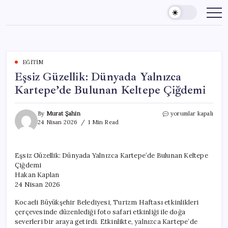
Skip
to
content
EĞITIM
Eşsiz Güzellik: Dünyada Yalnızca
Kartepe’de Bulunan Keltepe Çiğdemi
Eşsiz
By
Murat Şahin
yorumlar kapalı
Güzellik:
24 Nisan 2026
1 Min Read
Dünyada
Yalnızca
Kartepe’de
Eşsiz Güzellik: Dünyada Yalnızca Kartepe’de Bulunan Keltepe
Bulunan
Çiğdemi
Keltepe
Çiğdemi
Hakan Kaplan
için
24 Nisan 2026
Kocaeli Büyükşehir Belediyesi, Turizm Haftası etkinlikleri
çerçevesinde düzenlediği foto safari etkinliği ile doğa
severleri bir araya getirdi. Etkinlikte, yalnızca Kartepe’de