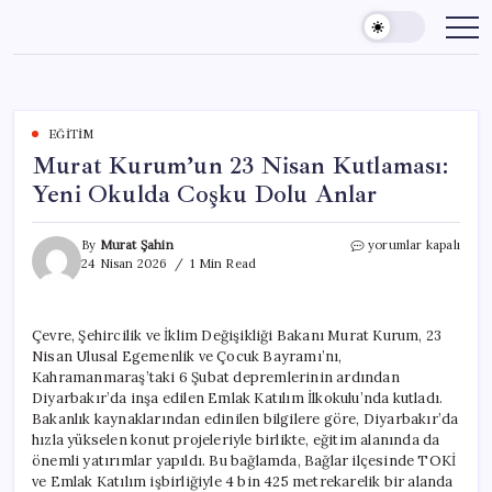
Skip
to
content
EĞITIM
Murat Kurum’un 23 Nisan Kutlaması:
Yeni Okulda Coşku Dolu Anlar
Murat
By
Murat Şahin
yorumlar kapalı
Kurum’un
24 Nisan 2026
1 Min Read
23
Nisan
Kutlaması:
Çevre, Şehircilik ve İklim Değişikliği Bakanı Murat Kurum, 23
Yeni
Nisan Ulusal Egemenlik ve Çocuk Bayramı’nı,
Okulda
Coşku
Kahramanmaraş’taki 6 Şubat depremlerinin ardından
Dolu
Diyarbakır’da inşa edilen Emlak Katılım İlkokulu’nda kutladı.
Anlar
Bakanlık kaynaklarından edinilen bilgilere göre, Diyarbakır’da
için
hızla yükselen konut projeleriyle birlikte, eğitim alanında da
önemli yatırımlar yapıldı. Bu bağlamda, Bağlar ilçesinde TOKİ
ve Emlak Katılım işbirliğiyle 4 bin 425 metrekarelik bir alanda