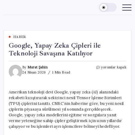
Skip
to
content
HABER
Google, Yapay Zeka Çipleri ile
Teknoloji Savaşına Katılıyor
Google,
By
Murat Şahin
yorumlar kapalı
Yapay
24 Nisan 2026
1 Min Read
Zeka
Çipleri
ile
Amerikan teknoloji devi Google, yapay zeka (AI) alanındaki
Teknoloji
rekabeti kızıştırarak sekizinci nesil Tensor İşleme Birimleri
Savaşına
Katılıyor
(TPU) çiplerini tanıttı. CNBC’nin haberine göre, bu yeni nesil
için
çiplerin piyasaya sürülmesi yıl sonunda gerçekleşecek.
Google, yapay zeka modellerini eğitme ve sorgulara yanıt
verme yeteneğine sahip çipler geliştirmek için uzun yıllardır
çalışıyor ve bu işlemleri ayrı işlemcilere bölmeyi hedefliyor.