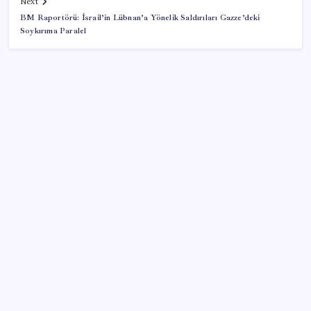
Next
BM Raportörü: İsrail’in Lübnan’a Yönelik Saldırıları Gazze’deki
Soykırıma Paralel
SON YAZILAR
Copilot için radikal karar: Microsoft logoyu
değiştiriyor!
Android 17 bazı Galaxy modelleri için veda
güncellemesi olacak
TL mevduat faizi Mart’tan bu yana en düşük seviyede
Son dakika… Kuşadası Belediyesi’ne üçüncü dalga