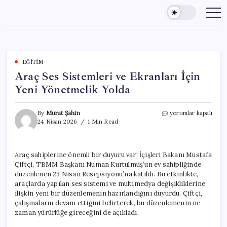
Skip
to
content
EĞITIM
Araç Ses Sistemleri ve Ekranları İçin
Yeni Yönetmelik Yolda
Araç
By
Murat Şahin
yorumlar kapalı
Ses
24 Nisan 2026
1 Min Read
Sistemleri
ve
Ekranları
Araç sahiplerine önemli bir duyuru var! İçişleri Bakanı Mustafa
İçin
Çiftçi, TBMM Başkanı Numan Kurtulmuş’un ev sahipliğinde
Yeni
Yönetmelik
düzenlenen 23 Nisan Resepsiyonu’na katıldı. Bu etkinlikte,
Yolda
araçlarda yapılan ses sistemi ve multimedya değişikliklerine
için
ilişkin yeni bir düzenlemenin hazırlandığını duyurdu. Çiftçi,
çalışmaların devam ettiğini belirterek, bu düzenlemenin ne
zaman yürürlüğe gireceğini de açıkladı.