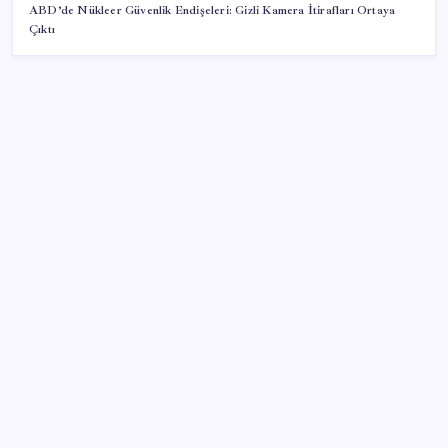
ABD’de Nükleer Güvenlik Endişeleri: Gizli Kamera İtirafları Ortaya
Çıktı
SON YAZILAR
Copilot için radikal karar: Microsoft logoyu
değiştiriyor!
Android 17 bazı Galaxy modelleri için veda
güncellemesi olacak
TL mevduat faizi Mart’tan bu yana en düşük seviyede
Son dakika… Kuşadası Belediyesi’ne üçüncü dalga