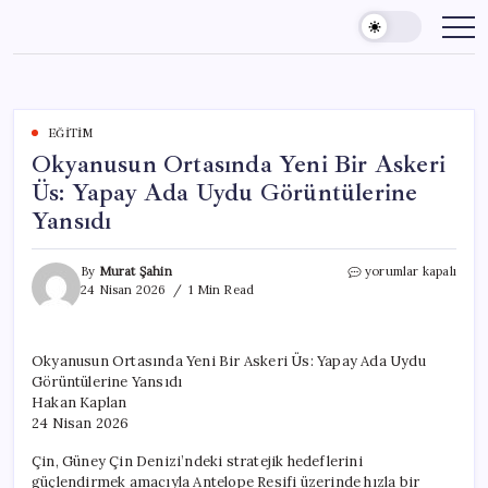
Skip
to
content
EĞITIM
Okyanusun Ortasında Yeni Bir Askeri
Üs: Yapay Ada Uydu Görüntülerine
Yansıdı
Okyanusun
By
Murat Şahin
yorumlar kapalı
Ortasında
24 Nisan 2026
1 Min Read
Yeni
Bir
Askeri
Okyanusun Ortasında Yeni Bir Askeri Üs: Yapay Ada Uydu
Üs:
Görüntülerine Yansıdı
Yapay
Ada
Hakan Kaplan
Uydu
24 Nisan 2026
Görüntülerine
Yansıdı
Çin, Güney Çin Denizi’ndeki stratejik hedeflerini
için
güçlendirmek amacıyla Antelope Resifi üzerinde hızla bir