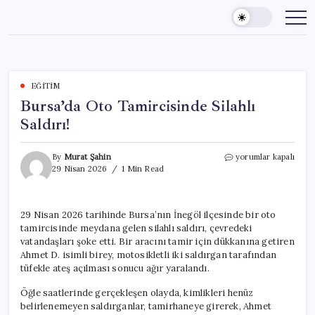
Skip
to
content
EĞITIM
Bursa’da Oto Tamircisinde Silahlı
Saldırı!
Bursa’da
By
Murat Şahin
yorumlar kapalı
Oto
29 Nisan 2026
1 Min Read
Tamircisinde
Silahlı
Saldırı!
29 Nisan 2026 tarihinde Bursa’nın İnegöl ilçesinde bir oto
için
tamircisinde meydana gelen silahlı saldırı, çevredeki
vatandaşları şoke etti. Bir aracını tamir için dükkanına getiren
Ahmet D. isimli birey, motosikletli iki saldırgan tarafından
tüfekle ateş açılması sonucu ağır yaralandı.
Öğle saatlerinde gerçekleşen olayda, kimlikleri henüz
belirlenemeyen saldırganlar, tamirhaneye girerek, Ahmet