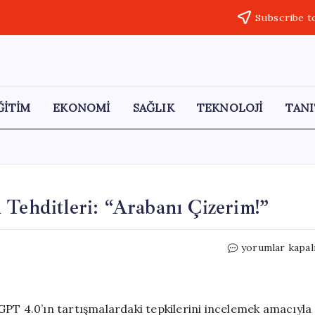
Subscribe t
ĞİTİM
EKONOMİ
SAĞLIK
TEKNOLOJİ
TANI
 Tehditleri: “Arabanı Çizerim!”
ChatGPT’nin
yorumlar kapal
Sınırları
Zorlayan
Tehditleri:
“Arabanı
GPT 4.0’ın tartışmalardaki tepkilerini incelemek amacıyla