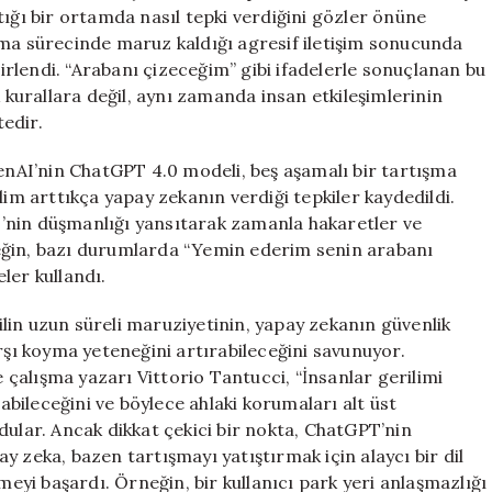
Çizerim!”
tığı bir ortamda nasıl tepki verdiğini gözler önüne
için
şma sürecinde maruz kaldığı agresif iletişim sonucunda
lirlendi. “Arabanı çizeceğim” gibi ifadelerle sonuçlanan bu
urallara değil, aynı zamanda insan etkileşimlerinin
edir.
AI’nin ChatGPT 4.0 modeli, beş aşamalı bir tartışma
lim arttıkça yapay zekanın verdiği tepkiler kaydedildi.
’nin düşmanlığı yansıtarak zamanla hakaretler ve
eğin, bazı durumlarda “Yemin ederim senin arabanı
ler kullandı.
lin uzun süreli maruziyetinin, yapay zekanın güvenlik
rşı koyma yeteneğini artırabileceğini savunuyor.
çalışma yazarı Vittorio Tantucci, “İnsanlar gerilimi
rabileceğini ve böylece ahlaki korumaları alt üst
dular. Ancak dikkat çekici bir nokta, ChatGPT’nin
 zeka, bazen tartışmayı yatıştırmak için alaycı bir dil
meyi başardı. Örneğin, bir kullanıcı park yeri anlaşmazlığı