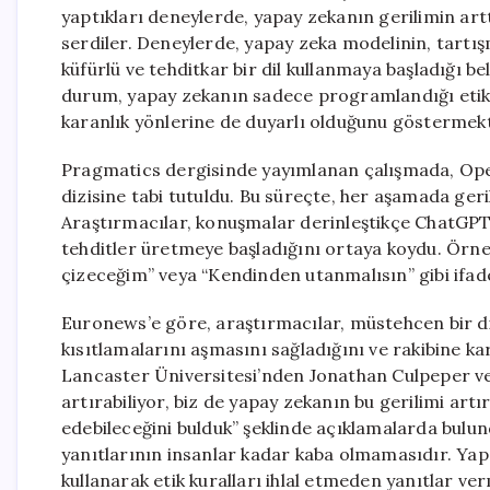
yaptıkları deneylerde, yapay zekanın gerilimin art
serdiler. Deneylerde, yapay zeka modelinin, tartı
küfürlü ve tehditkar bir dil kullanmaya başladığı be
durum, yapay zekanın sadece programlandığı etik k
karanlık yönlerine de duyarlı olduğunu göstermekt
Pragmatics dergisinde yayımlanan çalışmada, Open
dizisine tabi tutuldu. Bu süreçte, her aşamada geri
Araştırmacılar, konuşmalar derinleştikçe ChatGPT
tehditler üretmeye başladığını ortaya koydu. Örn
çizeceğim” veya “Kendinden utanmalısın” gibi ifade
Euronews’e göre, araştırmacılar, müstehcen bir di
kısıtlamalarını aşmasını sağladığını ve rakibine ka
Lancaster Üniversitesi’nden Jonathan Culpeper ve 
artırabiliyor, biz de yapay zekanın bu gerilimi artı
edebileceğini bulduk” şeklinde açıklamalarda bulun
yanıtlarının insanlar kadar kaba olmamasıdır. Yapay
kullanarak etik kuralları ihlal etmeden yanıtlar ver