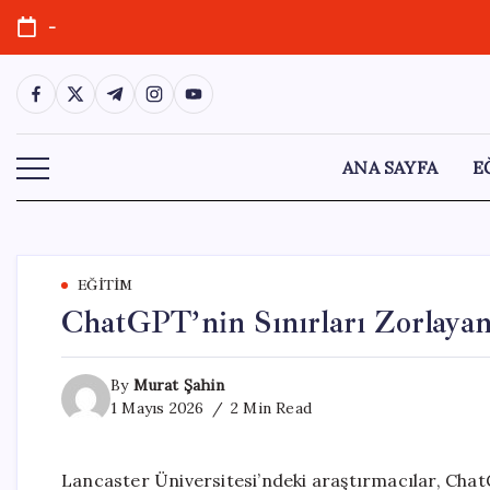
Skip
-
to
content
https://www.facebook.com/
https://twitter.com/
https://t.me/
https://www.instagram.com/
https://youtube.com/
ANA SAYFA
E
EĞITIM
ChatGPT’nin Sınırları Zorlayan
By
Murat Şahin
1 Mayıs 2026
2 Min Read
Lancaster Üniversitesi’ndeki araştırmacılar, Chat