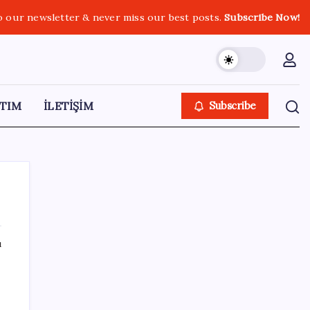
o our newsletter & never miss our best posts.
Subscribe Now!
TIM
İLETİŞİM
Subscribe
ı
SON YAZILAR
Tutuklanan Erdal Beşikçioğlu açığa almıştı:
‘Etkin pişmanlık’ ifadesi verip şikayetçi