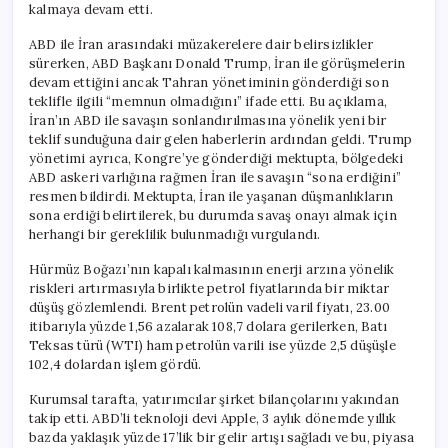
kalmaya devam etti.
ABD ile İran arasındaki müzakerelere dair belirsizlikler
sürerken, ABD Başkanı Donald Trump, İran ile görüşmelerin
devam ettiğini ancak Tahran yönetiminin gönderdiği son
teklifle ilgili “memnun olmadığını” ifade etti. Bu açıklama,
İran’ın ABD ile savaşın sonlandırılmasına yönelik yeni bir
teklif sunduğuna dair gelen haberlerin ardından geldi. Trump
yönetimi ayrıca, Kongre’ye gönderdiği mektupta, bölgedeki
ABD askeri varlığına rağmen İran ile savaşın “sona erdiğini”
resmen bildirdi. Mektupta, İran ile yaşanan düşmanlıkların
sona erdiği belirtilerek, bu durumda savaş onayı almak için
herhangi bir gereklilik bulunmadığı vurgulandı.
Hürmüz Boğazı’nın kapalı kalmasının enerji arzına yönelik
riskleri artırmasıyla birlikte petrol fiyatlarında bir miktar
düşüş gözlemlendi. Brent petrolün vadeli varil fiyatı, 23.00
itibarıyla yüzde 1,56 azalarak 108,7 dolara gerilerken, Batı
Teksas türü (WTI) ham petrolün varili ise yüzde 2,5 düşüşle
102,4 dolardan işlem gördü.
Kurumsal tarafta, yatırımcılar şirket bilançolarını yakından
takip etti. ABD’li teknoloji devi Apple, 3 aylık dönemde yıllık
bazda yaklaşık yüzde 17’lik bir gelir artışı sağladı ve bu, piyasa