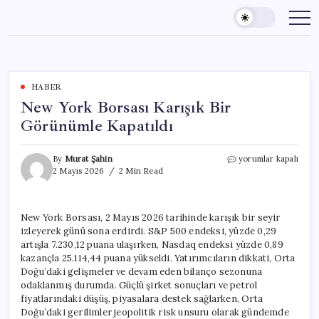
Skip
to
content
HABER
New York Borsası Karışık Bir
Görünümle Kapatıldı
New
By
Murat Şahin
yorumlar kapalı
York
2 Mayıs 2026
2 Min Read
Borsası
Karışık
Bir
New York Borsası, 2 Mayıs 2026 tarihinde karışık bir seyir
Görünümle
izleyerek günü sona erdirdi. S&P 500 endeksi, yüzde 0,29
Kapatıldı
için
artışla 7.230,12 puana ulaşırken, Nasdaq endeksi yüzde 0,89
kazançla 25.114,44 puana yükseldi. Yatırımcıların dikkati, Orta
Doğu’daki gelişmeler ve devam eden bilanço sezonuna
odaklanmış durumda. Güçlü şirket sonuçları ve petrol
fiyatlarındaki düşüş, piyasalara destek sağlarken, Orta
Doğu’daki gerilimler jeopolitik risk unsuru olarak gündemde