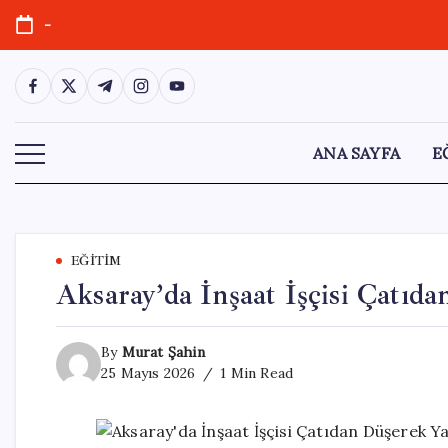
Skip
-
to
content
https://www.facebook.com/
https://twitter.com/
https://t.me/
https://www.instagram.com/
https://youtube.com/
ANA SAYFA
E
EĞITIM
Aksaray’da İnşaat İşçisi Çatıd
By
Murat Şahin
25 Mayıs 2026
1 Min Read