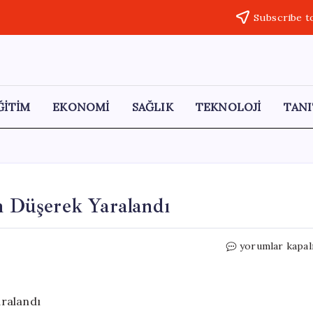
Subscribe t
ĞİTİM
EKONOMİ
SAĞLIK
TEKNOLOJİ
TANI
an Düşerek Yaralandı
Aksaray’da
yorumlar kapal
İnşaat
İşçisi
Çatıdan
Düşerek