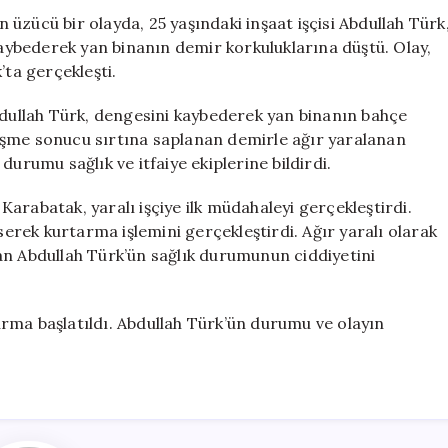
Yaralandı
üzücü bir olayda, 25 yaşındaki inşaat işçisi Abdullah Türk
için
 kaybederek yan binanın demir korkuluklarına düştü. Olay,
’ta gerçekleşti.
bdullah Türk, dengesini kaybederek yan binanın bahçe
üşme sonucu sırtına saplanan demirle ağır yaralanan
urumu sağlık ve itfaiye ekiplerine bildirdi.
 Karabatak, yaralı işçiye ilk müdahaleyi gerçekleştirdi.
serek kurtarma işlemini gerçekleştirdi. Ağır yaralı olarak
an Abdullah Türk’ün sağlık durumunun ciddiyetini
şturma başlatıldı. Abdullah Türk’ün durumu ve olayın