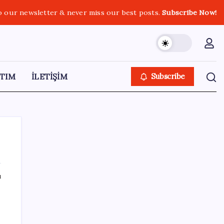
o our newsletter & never miss our best posts.
Subscribe Now!
TIM
İLETİŞİM
Subscribe
ı
SON YAZILAR
Tutuklanan Erdal Beşikçioğlu açığa almıştı:
‘Etkin pişmanlık’ ifadesi verip şikayetçi