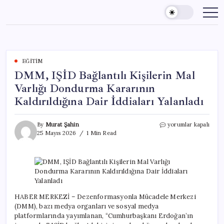
Skip
to
content
EĞITIM
DMM, IŞİD Bağlantılı Kişilerin Mal
Varlığı Dondurma Kararının
Kaldırıldığına Dair İddiaları Yalanladı
DMM,
By
Murat Şahin
yorumlar kapalı
IŞİD
25 Mayıs 2026
1 Min Read
Bağlantılı
Kişilerin
Mal
Varlığı
Dondurma
Kararının
Kaldırıldığına
HABER MERKEZİ – Dezenformasyonla Mücadele Merkezi
Dair
(DMM), bazı medya organları ve sosyal medya
İddiaları
platformlarında yayımlanan, “Cumhurbaşkanı Erdoğan’ın
Yalanladı