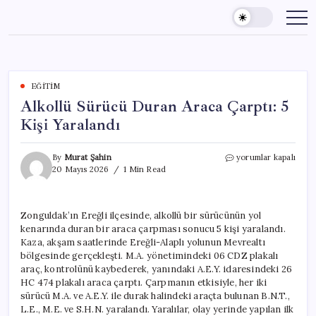
Skip
to
content
EĞITIM
Alkollü Sürücü Duran Araca Çarptı: 5
Kişi Yaralandı
Alkollü
By
Murat Şahin
yorumlar kapalı
Sürücü
20 Mayıs 2026
1 Min Read
Duran
Araca
Çarptı:
Zonguldak’ın Ereğli ilçesinde, alkollü bir sürücünün yol
5
kenarında duran bir araca çarpması sonucu 5 kişi yaralandı.
Kişi
Yaralandı
Kaza, akşam saatlerinde Ereğli-Alaplı yolunun Mevrealtı
için
bölgesinde gerçekleşti. M.A. yönetimindeki 06 CDZ plakalı
araç, kontrolünü kaybederek, yanındaki A.E.Y. idaresindeki 26
HC 474 plakalı araca çarptı. Çarpmanın etkisiyle, her iki
sürücü M.A. ve A.E.Y. ile durak halindeki araçta bulunan B.N.T.,
L.E., M.E. ve S.H.N. yaralandı. Yaralılar, olay yerinde yapılan ilk