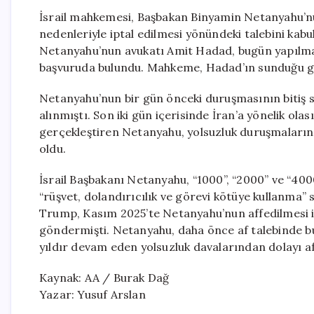
İsrail mahkemesi, Başbakan Binyamin Netanyahu’nu
nedenleriyle iptal edilmesi yönündeki talebini kab
Netanyahu’nun avukatı Amit Hadad, bugün yapılma
başvuruda bulundu. Mahkeme, Hadad’ın sunduğu ger
Netanyahu’nun bir gün önceki duruşmasının bitiş s
alınmıştı. Son iki gün içerisinde İran’a yönelik olas
gerçekleştiren Netanyahu, yolsuzluk duruşmaların
oldu.
İsrail Başbakanı Netanyahu, “1000”, “2000” ve “400
“rüşvet, dolandırıcılık ve görevi kötüye kullanma” 
Trump, Kasım 2025’te Netanyahu’nun affedilmesi i
göndermişti. Netanyahu, daha önce af talebinde bu
yıldır devam eden yolsuzluk davalarından dolayı 
Kaynak: AA / Burak Dağ
Yazar: Yusuf Arslan