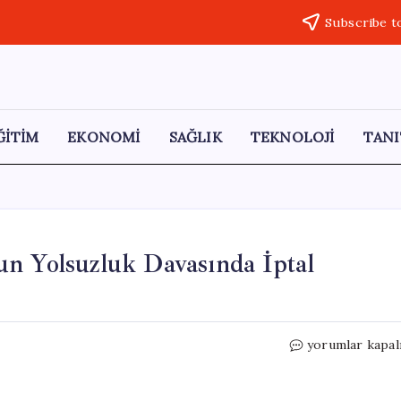
Subscribe t
ĞİTİM
EKONOMİ
SAĞLIK
TEKNOLOJİ
TANI
n Yolsuzluk Davasında İptal
İsrail
yorumlar kapal
Mahkemesi,
Netanyahu’nun
Yolsuzluk