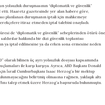
Davasında
n yolsuzluk duruşmasının “diplomatik ve güvenlik”
İptal
ul etti. Haaretz gazetesinde yer alan habere göre,
Talebini
sı planlanan duruşmanın iptali için mahkemeye
Onayladı
ekçelere itiraz etmeden iptal talebini onayladı.
için
üresi de “diplomatik ve güvenlik” sebeplerinden ötürü ön
ı saldırılar hakkında bir dizi güvenlik toplantısı
ın ya iptal edilmesine ya da erken sona ermesine neden
0” olarak bilinen üç ayrı yolsuzluk dosyası kapsamında
suçlamaları ile karşı karşıya. Ayrıca, ABD Başkanı Donald
çin İsrail Cumhurbaşkanı Isaac Herzog’a bir mektup
lunmayacağını belirtmiş olmasına rağmen, yaklaşık altı
affını talep etmek üzere Herzog’a başvuruda bulunmuştu.