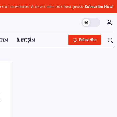
o our newsletter & never miss our best posts.
Subscribe Now!
TIM
İLETİŞİM
Subscribe
SON YAZILAR
ı
TL mevduat faizi Mart’tan bu yana en düşük
seviyede