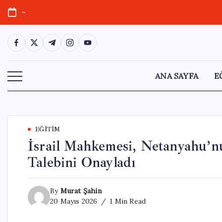
Skip
-
to
content
https://www.facebook.com/
https://twitter.com/
https://t.me/
https://www.instagram.com/
https://youtube.com/
ANA SAYFA
E
EĞITIM
İsrail Mahkemesi, Netanyahu’nu
Talebini Onayladı
By
Murat Şahin
20 Mayıs 2026
1 Min Read