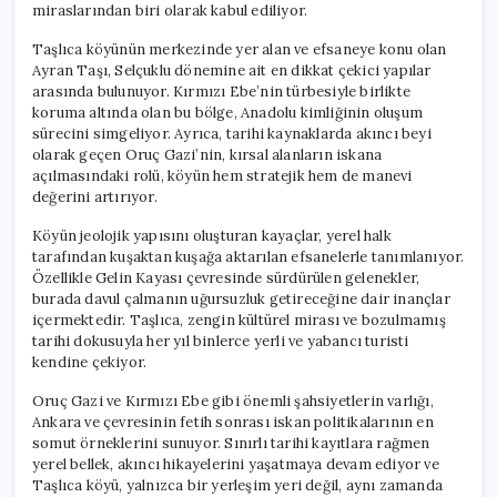
miraslarından biri olarak kabul ediliyor.
Taşlıca köyünün merkezinde yer alan ve efsaneye konu olan
Ayran Taşı, Selçuklu dönemine ait en dikkat çekici yapılar
arasında bulunuyor. Kırmızı Ebe’nin türbesiyle birlikte
koruma altında olan bu bölge, Anadolu kimliğinin oluşum
sürecini simgeliyor. Ayrıca, tarihi kaynaklarda akıncı beyi
olarak geçen Oruç Gazi’nin, kırsal alanların iskana
açılmasındaki rolü, köyün hem stratejik hem de manevi
değerini artırıyor.
Köyün jeolojik yapısını oluşturan kayaçlar, yerel halk
tarafından kuşaktan kuşağa aktarılan efsanelerle tanımlanıyor.
Özellikle Gelin Kayası çevresinde sürdürülen gelenekler,
burada davul çalmanın uğursuzluk getireceğine dair inançlar
içermektedir. Taşlıca, zengin kültürel mirası ve bozulmamış
tarihi dokusuyla her yıl binlerce yerli ve yabancı turisti
kendine çekiyor.
Oruç Gazi ve Kırmızı Ebe gibi önemli şahsiyetlerin varlığı,
Ankara ve çevresinin fetih sonrası iskan politikalarının en
somut örneklerini sunuyor. Sınırlı tarihi kayıtlara rağmen
yerel bellek, akıncı hikayelerini yaşatmaya devam ediyor ve
Taşlıca köyü, yalnızca bir yerleşim yeri değil, aynı zamanda