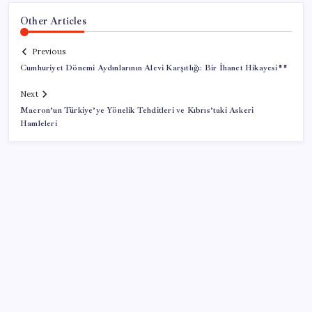
Other Articles
Previous
Cumhuriyet Dönemi Aydınlarının Alevi Karşıtlığı: Bir İhanet Hikayesi**
Next
Macron’un Türkiye’ye Yönelik Tehditleri ve Kıbrıs’taki Askeri
Hamleleri
SON YAZILAR
Copilot için radikal karar: Microsoft logoyu