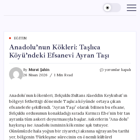
Skip
to
content
EĞITIM
Anadolu’nun Kökleri: Taşlıca
Köyü’ndeki Efsanevi Ayran Taşı
Anadolu’nun
By
Murat Şahin
yorumlar kapalı
Kökleri:
26 Nisan 2026
1 Min Read
Taşlıca
Köyü’ndeki
Efsanevi
Anadolu’nun kökenleri, Selçuklu Sultanı Alaeddin Keykubat’ın
Ayran
bölgeyi fethettiği dönemde Taşlıca köyünde ortaya çıkan
Taşı
için
efsanelerle şekillendi. “Ayran Taşı” olarak bilinen bu efsane,
Selçuklu ordusunun konakladığı sırada Kırmızı Ebe’nin bir tas
ayranla tüm askeri doyurmasıyla başlar. Askerlerin “Ana dolu”
haykırışı ise Anadolu isminin kökenine ışık tutuyor.
Günümüzde hala yoğun bir ziyaretçi akınına uğrayan bu tarihi
yer, bölgenin Türkleşme sürecinin en önemli kültürel