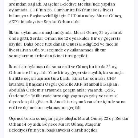
ardından başladı. Ataşehir Belediye Meclisi’nde yapılan
oylamada, CHP’nin 26, Cumhur İttifakı’nın ise 12 üyesi
bulunuyor. Başkanvekilliği için CHP’nin adayı Murat Güneş,
AKP’nin adayı ise Serdar Orhan oldu.
İlk tur oylaması sonuçlandığında, Murat Güneş 23 oy alarak
önde gitti, Serdar Orhan ise 12 oyda kaldı. Bir oy geçersiz
sayıldı. Daha önce tutuklanan Onursal Adıgüzel ve meclis
üyesi Livan Gür, bu seçimde oy kullanamadı. İlk tur
sonuçlarının ardından ikinci tura geçildi.
İkinci tur oylaması da sona erdi ve Güneş bu turda 22 oy,
Orhan ise 13 oy aldı. Yine bir oy geçersiz sayıldı, bu sonuçla
birlikte seçim üçüncü tura kaldı. İkinci tur sonrası, CHP
İstanbul İl Başkanı Özgür Çelik ile AKP İstanbul İl Başkanı
Abdullah Özdemir arasında gergin anlar yaşandı. Çelik,
Özdemir’e “Milli irade hırsızlığı yapmaya çalışıyorsunuz”
diyerek tepki gösterdi. Ancak tartışma kısa süre içinde sona
erdi ve üçüncü tur oylamasına geçildi.
Üçüncü turda sonuçlar şöyle oluştu: Murat Güneş 22 oy, Serdar
Orhan 14 oy aldı. Böylece Murat Güneş, Ataşehir
Belediyesi’nin yeni başkanvekili olarak seçildi.