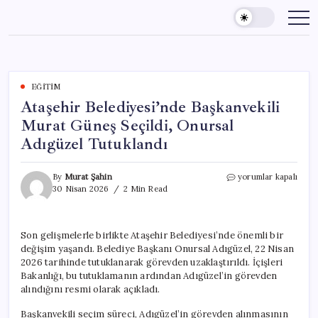
Skip
to
content
EĞITIM
Ataşehir Belediyesi’nde Başkanvekili
Murat Güneş Seçildi, Onursal
Adıgüzel Tutuklandı
Ataşehir
By
Murat Şahin
yorumlar kapalı
Belediyesi’nde
30 Nisan 2026
2 Min Read
Başkanvekili
Murat
Güneş
Son gelişmelerle birlikte Ataşehir Belediyesi’nde önemli bir
Seçildi,
değişim yaşandı. Belediye Başkanı Onursal Adıgüzel, 22 Nisan
Onursal
Adıgüzel
2026 tarihinde tutuklanarak görevden uzaklaştırıldı. İçişleri
Tutuklandı
Bakanlığı, bu tutuklamanın ardından Adıgüzel’in görevden
için
alındığını resmi olarak açıkladı.
Başkanvekili seçim süreci, Adıgüzel’in görevden alınmasının