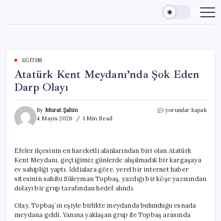
Skip
to
content
EĞITIM
Atatürk Kent Meydanı’nda Şok Eden
Darp Olayı
Atatürk
By
Murat Şahin
yorumlar kapalı
Kent
4 Mayıs 2026
1 Min Read
Meydanı’nda
Şok
Eden
Efeler ilçesinin en hareketli alanlarından biri olan Atatürk
Darp
Kent Meydanı, geçtiğimiz günlerde alışılmadık bir kargaşaya
Olayı
için
ev sahipliği yaptı. İddialara göre, yerel bir internet haber
sitesinin sahibi Süleyman Topbaş, yazdığı bir köşe yazısından
dolayı bir grup tarafından hedef alındı.
Olay, Topbaş’ın eşiyle birlikte meydanda bulunduğu esnada
meydana geldi. Yanına yaklaşan grup ile Topbaş arasında