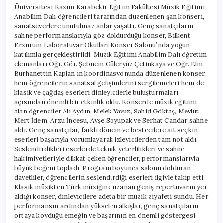
Üniversitesi Kazım Karabekir Eğitim Fakültesi Müzik Eğitimi
Anabilim Dalı öğrencileri tarafından düzenlenen şan konseri,
sanatseverlere unutulmaz anlar yaşattı. Genç sanatçıların
sahne performanslarıyla göz doldurduğu konser, Bilkent
Erzurum Laboratuvar Okulları Konser Salonu’nda yoğun
katılımla gerçekleştirildi. Müzik Eğitimi Anabilim Dalı öğretim
elemanları Öğr. Gör. Şebnem Güleryüz Çetinkaya ve Öğr. Elm.
Burhanettin Kaplan’ın koordinasyonunda düzenlenen konser,
hem öğrencilerin sanatsal gelişimlerini sergilemeleri hem de
klasik ve çağdaş eserleri dinleyicilerle buluşturmaları
açısından önemli bir etkinlik oldu. Konserde müzik eğitimi
alan öğrenciler Ali Aydın, Melek Yavuz, Sahid Göktaş, Mevlüt
Mert İdem, Arzu İncesu, Ayşe Soyupak ve Serhat Candar sahne
aldı. Genç sanatçılar, farklı dönem ve bestecilere ait seçkin
eserleri başarıyla yorumlayarak izleyicilerden tam not aldı.
Seslendirdikleri eserlerde teknik yeterlilikleri ve sahne
hakimiyetleriyle dikkat çeken öğrenciler, performanslarıyla
büyük beğeni topladı. Program boyunca salonu dolduran
davetliler, öğrencilerin seslendirdiği eserleri ilgiyle takip etti.
Klasik müzikten Türk müziğine uzanan geniş repertuvarın yer
aldığı konser, dinleyicilere adeta bir müzik ziyafeti sundu. Her
performansın ardından yükselen alkışlar, genç sanatçıların
ortaya koyduğu emeğin ve başarının en önemli göstergesi