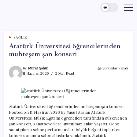
Skip
to
content
SAĞLIK
Atatürk Üniversitesi öğrencilerinden
muhteşem şan konseri
Atatürk
By
Murat Şahin
yorumlar kapalı
Üniversitesi
11 Haziran 2026
2 Min Read
öğrencilerinden
muhteşem
şan
konseri
için
Atatürk Üniversitesi öğrencilerinden muhteşem şan konseri
Posted on 11 Haziran 2026 by Yusuf Arslan Atatürk
Üniversitesi Müzik Eğitimi öğrencileri tarafından düzenlenen
şan konseri, sanatseverlere unutulmaz anlar yaşattı. Genç
sanatçıların sahne performansları büyük beğeni toplarken,
konser sonunda salon alkışlarla yankılandı. Atatürk