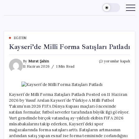
Skip
to
content
EĞITIM
Kayseri’de Milli Forma Satışları Patladı
Kayseri’de
By
Murat Şahin
yorumlar kapalı
Milli
11 Haziran 2026
1 Min Read
Forma
Satışları
Patladı
için
Kayseri’de Milli Forma Satışları Patladı Posted on 11 Haziran
2026 by Yusuf Arslan Kayseri’de Türkiye A Milli Futbol
Takımı’nın 2026 FIFA Dünya Kupası maçları öncesinde
satılan formalar, futbol severler tarafından büyük ilgi görüyor.
Yurt genelinde birçok vatandaş ay-yıldızlı ekibin FIFA 2026
müsabakalarını takip ederken, Kayseri’deki spor
mağazalarında forma satışları arttı. Satışların artmasının
ardından satış yapan esnaf ise forma temininde zorlandığını