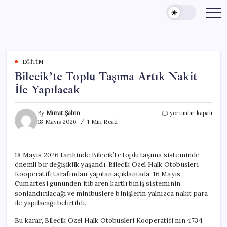
Skip
to
content
EĞITIM
Bilecik’te Toplu Taşıma Artık Nakit
İle Yapılacak
Bilecik’te
By
Murat Şahin
yorumlar kapalı
Toplu
18 Mayıs 2026
1 Min Read
Taşıma
Artık
Nakit
18 Mayıs 2026 tarihinde Bilecik’te toplu taşıma sisteminde
İle
önemli bir değişiklik yaşandı. Bilecik Özel Halk Otobüsleri
Yapılacak
için
Kooperatifi tarafından yapılan açıklamada, 16 Mayıs
Cumartesi gününden itibaren kartlı biniş sisteminin
sonlandırılacağı ve minibüslere binişlerin yalnızca nakit para
ile yapılacağı belirtildi.
Bu karar, Bilecik Özel Halk Otobüsleri Kooperatifi’nin 4734