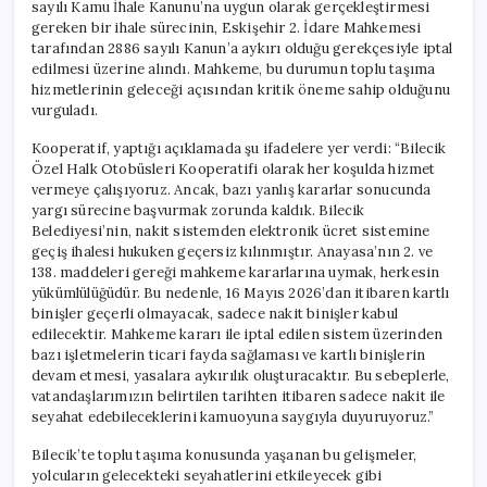
sayılı Kamu İhale Kanunu’na uygun olarak gerçekleştirmesi
gereken bir ihale sürecinin, Eskişehir 2. İdare Mahkemesi
tarafından 2886 sayılı Kanun’a aykırı olduğu gerekçesiyle iptal
edilmesi üzerine alındı. Mahkeme, bu durumun toplu taşıma
hizmetlerinin geleceği açısından kritik öneme sahip olduğunu
vurguladı.
Kooperatif, yaptığı açıklamada şu ifadelere yer verdi: “Bilecik
Özel Halk Otobüsleri Kooperatifi olarak her koşulda hizmet
vermeye çalışıyoruz. Ancak, bazı yanlış kararlar sonucunda
yargı sürecine başvurmak zorunda kaldık. Bilecik
Belediyesi’nin, nakit sistemden elektronik ücret sistemine
geçiş ihalesi hukuken geçersiz kılınmıştır. Anayasa’nın 2. ve
138. maddeleri gereği mahkeme kararlarına uymak, herkesin
yükümlülüğüdür. Bu nedenle, 16 Mayıs 2026’dan itibaren kartlı
binişler geçerli olmayacak, sadece nakit binişler kabul
edilecektir. Mahkeme kararı ile iptal edilen sistem üzerinden
bazı işletmelerin ticari fayda sağlaması ve kartlı binişlerin
devam etmesi, yasalara aykırılık oluşturacaktır. Bu sebeplerle,
vatandaşlarımızın belirtilen tarihten itibaren sadece nakit ile
seyahat edebileceklerini kamuoyuna saygıyla duyuruyoruz.”
Bilecik’te toplu taşıma konusunda yaşanan bu gelişmeler,
yolcuların gelecekteki seyahatlerini etkileyecek gibi