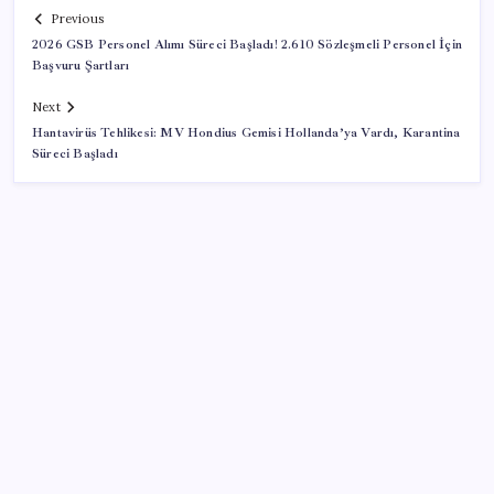
Previous
2026 GSB Personel Alımı Süreci Başladı! 2.610 Sözleşmeli Personel İçin
Başvuru Şartları
Next
Hantavirüs Tehlikesi: MV Hondius Gemisi Hollanda’ya Vardı, Karantina
Süreci Başladı
SON YAZILAR
Copilot için radikal karar: Microsoft logoyu
değiştiriyor!