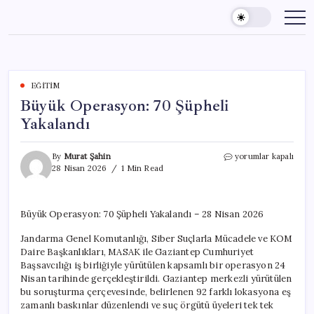
Skip
to
content
EĞITIM
Büyük Operasyon: 70 Şüpheli
Yakalandı
Büyük
By
Murat Şahin
yorumlar kapalı
Operasyon:
28 Nisan 2026
1 Min Read
70
Şüpheli
Yakalandı
Büyük Operasyon: 70 Şüpheli Yakalandı – 28 Nisan 2026
için
Jandarma Genel Komutanlığı, Siber Suçlarla Mücadele ve KOM
Daire Başkanlıkları, MASAK ile Gaziantep Cumhuriyet
Başsavcılığı iş birliğiyle yürütülen kapsamlı bir operasyon 24
Nisan tarihinde gerçekleştirildi. Gaziantep merkezli yürütülen
bu soruşturma çerçevesinde, belirlenen 92 farklı lokasyona eş
zamanlı baskınlar düzenlendi ve suç örgütü üyeleri tek tek