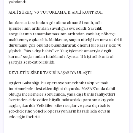
yakalandı.
ADLİ SÜREÇ: 70 TUTUKLAMA, 11 ADLİ KONTROL
Jandarma tarafından gözaltına alınan 81 zanlı, adli
işlemlerinin ardından savcılığa sevk edildi. Savcılık
sorgularının tamamlanmasının ardından zanlılar, nöbetçi
mahkemeye çıkarıldı. Mahkeme, suçun niteliği ve mevcut delil
durumunu göz önünde bulundurarak önemli bir karar aldı: 70
şüpheli, “Yasa dışı bahis” ve “Suç işlemek amacıyla örgüt
kurma” suçlarından tutuklandı. Ayrıca, 11 kişi adli kontrol
şartıyla serbest bırakıldı.
DEVLETİN SİBER TAKİBİ BAŞARIYA ULAŞTI
İçişleri Bakanlığı, bu operasyonun teknik takip ve mali
incelemelerle desteklendiğini duyurdu. MASAK’ın da dahil
olduğu incelemeler sonucunda, yasa dışı bahis faaliyetleri
üzerinden elde edilen büyük miktardaki paranın akış yolu
açığa çıkarıldı. Yetkililer, siber suçlar ve yasa dışı bahis
şebekelerine yönelik operasyonların kararlılıkla devam
edeceğini belirtti.