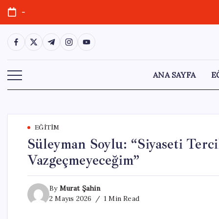
Skip
-
to
content
https://www.facebook.com/
https://twitter.com/
https://t.me/
https://www.instagram.com/
https://youtube.com/
ANA SAYFA
E
EĞITIM
Süleyman Soylu: “Siyaseti Ter
Vazgeçmeyeceğim”
By
Murat Şahin
2 Mayıs 2026
1 Min Read