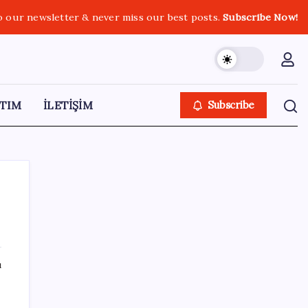
o our newsletter & never miss our best posts.
Subscribe Now!
TIM
İLETİŞİM
Subscribe
SON YAZILAR
ı
Güney Kore’de yapay zekayla üretilen
şarkılara yönelik ‘telif hakkı’ kararı