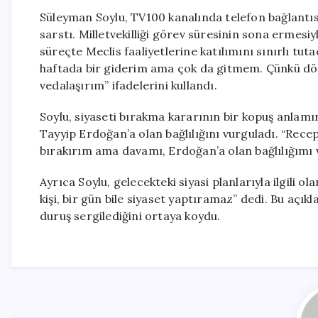
Süleyman Soylu, TV100 kanalında telefon bağlantısı
sarstı. Milletvekilliği görev süresinin sona ermesiy
süreçte Meclis faaliyetlerine katılımını sınırlı tut
haftada bir giderim ama çok da gitmem. Çünkü d
vedalaşırım” ifadelerini kullandı.
Soylu, siyaseti bırakma kararının bir kopuş anlam
Tayyip Erdoğan’a olan bağlılığını vurguladı. “Rec
bırakırım ama davamı, Erdoğan’a olan bağlılığımı v
Ayrıca Soylu, gelecekteki siyasi planlarıyla ilgili 
kişi, bir gün bile siyaset yaptıramaz” dedi. Bu açık
duruş sergilediğini ortaya koydu.