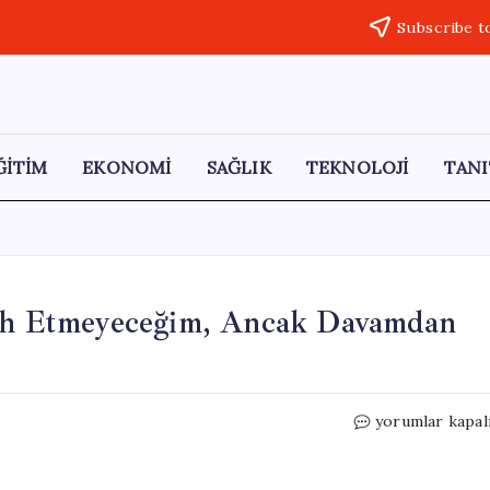
Subscribe t
ĞİTİM
EKONOMİ
SAĞLIK
TEKNOLOJİ
TANI
cih Etmeyeceğim, Ancak Davamdan
Süleyman
yorumlar kapal
Soylu:
“Siyaseti
Tercih