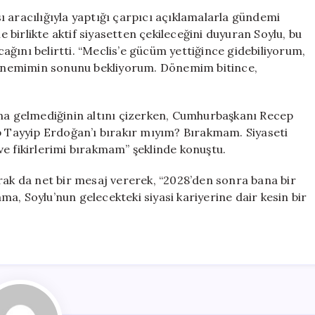
Etmeyeceğim,
 aracılığıyla yaptığı çarpıcı açıklamalarla gündemi
Ancak
le birlikte aktif siyasetten çekileceğini duyuran Soylu, bu
Davamdan
acağını belirtti. “Meclis’e gücüm yettiğince gidebiliyorum,
Vazgeçmeyece
önemimin sonunu bekliyorum. Dönemim bitince,
için
ına gelmediğinin altını çizerken, Cumhurbaşkanı Recep
ep Tayyip Erdoğan’ı bırakır mıyım? Bırakmam. Siyaseti
e fikirlerimi bırakmam” şeklinde konuştu.
olarak da net bir mesaj vererek, “2028’den sonra bana bir
lama, Soylu’nun gelecekteki siyasi kariyerine dair kesin bir