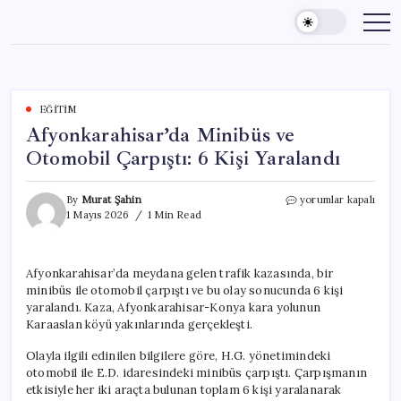
Skip
to
content
EĞITIM
Afyonkarahisar’da Minibüs ve
Otomobil Çarpıştı: 6 Kişi Yaralandı
Afyonkarahisar’da
By
Murat Şahin
yorumlar kapalı
Minibüs
1 Mayıs 2026
1 Min Read
ve
Otomobil
Çarpıştı:
Afyonkarahisar’da meydana gelen trafik kazasında, bir
6
minibüs ile otomobil çarpıştı ve bu olay sonucunda 6 kişi
Kişi
Yaralandı
yaralandı. Kaza, Afyonkarahisar-Konya kara yolunun
için
Karaaslan köyü yakınlarında gerçekleşti.
Olayla ilgili edinilen bilgilere göre, H.G. yönetimindeki
otomobil ile E.D. idaresindeki minibüs çarpıştı. Çarpışmanın
etkisiyle her iki araçta bulunan toplam 6 kişi yaralanarak