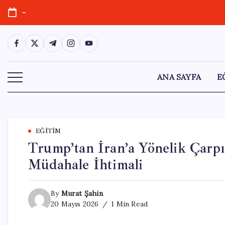
Skip
-
to
content
https://www.facebook.com/
https://twitter.com/
https://t.me/
https://www.instagram.com/
https://youtube.com/
ANA SAYFA
E
EĞITIM
Trump’tan İran’a Yönelik Çarpı
Müdahale İhtimali
By
Murat Şahin
20 Mayıs 2026
1 Min Read