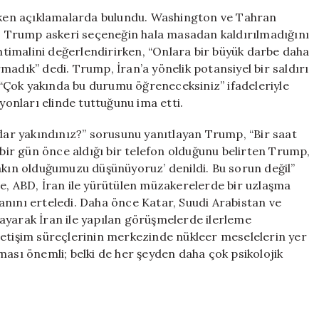
Açıklama:
çeken açıklamalarda bulundu. Washington ve Tahran
Yeni
 Trump askeri seçeneğin hala masadan kaldırılmadığını
Bir
ihtimalini değerlendirirken, “Onlara bir büyük darbe daha
Askeri
madık” dedi. Trump, İran’a yönelik potansiyel bir saldırı
Müdahale
e “Çok yakında bu durumu öğreneceksiniz” ifadeleriyle
İhtimali
onları elinde tuttuğunu ima etti.
için
adar yakındınız?” sorusunu yanıtlayan Trump, “Bir saat
 bir gün önce aldığı bir telefon olduğunu belirten Trump,
akın olduğumuzu düşünüyoruz’ denildi. Bu sorun değil”
re, ABD, İran ile yürütülen müzakerelerde bir uzlaşma
anını erteledi. Daha önce Katar, Suudi Arabistan ve
arayarak İran ile yapılan görüşmelerde ilerleme
e iletişim süreçlerinin merkezinde nükleer meselelerin yer
ması önemli; belki de her şeyden daha çok psikolojik