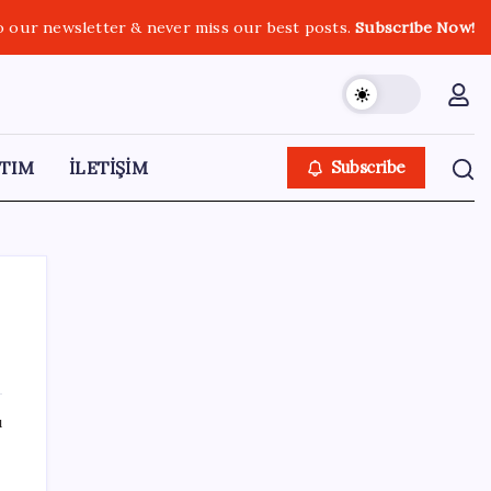
o our newsletter & never miss our best posts.
Subscribe Now!
TIM
İLETİŞİM
Subscribe
SON YAZILAR
ı
TL mevduat faizi Mart’tan bu yana en düşük
seviyede