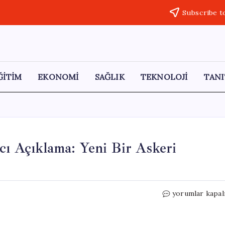
Subscribe t
ĞİTİM
EKONOMİ
SAĞLIK
TEKNOLOJİ
TANI
cı Açıklama: Yeni Bir Askeri
Trump’tan
yorumlar kapal
İran’a
Yönelik
Çarpıcı