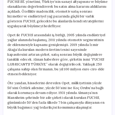
FUCHS SE yönetimi, Türkiye’nin sanayi altyapısını ve büyüme
olanaklarını değerlendirerek bu satın alma kararını aldıklarını
açıkladı. Özellikle madencilik, otomotiv satış sonrası
hizmetler ve endüstriyel yağ pazarında güçlü bir varlık
gösteren FUCHS, gelecekte bu alanlarda kendi stratejilerini
uygulayarak büyümeyi hedefliyor.
Opet ile FUCHS arasındaki iş birliği, 2005 yılında endüstriyel
yağlar alanında başlamış, 2011 yılında otomotiv segmentinin
de eklenmesiyle kapsamı genişlemişti. 2019 yılında İzmir
Aliağa’da kurulan modern üretim tesisi sayesinde
kapasitesini artıran şirket, satış sonrası büyük değişimlere
tanıklık edecek. Alınan haberlere göre, şirketin ismi “FUCHS
LUBRICANTS TÜRKİYE” olarak değiştirilecek. Yaklaşık 250
çalışana sahip olan firmanın, bu yıl 100 milyon euro ciro elde
etmesi bekleniyor.
Öte yandan, hisselerini devreden Opet, mülkiyetinin yüzde
50’sini Öztürk ailesine, yüzde 50’sini ise Koç Grubu’na bağlı
olarak korumaya devam ediyor. 1931 yılında Almanya’nın
Mannheim şehrinde bir aile şirketi olarak kurulan FUCHS,
günümüzde 50’den fazla ülkede 7 bin çalışanıyla dünyanın en
büyük bağımsız yağ tedarikçisi konumuna ulaşmıştır.