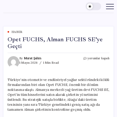
Skip
to
content
HABER
Opet FUCHS, Alman FUCHS SE’ye
Geçti
Opet
By
Murat Şahin
yorumlar kapalı
FUCHS,
1 Mayıs 2026
1 Min Read
Alman
FUCHS
SE’ye
Türkiye’nin otomotiv ve endüstriyel yağlar sektöründeki köklü
Geçti
firmalarından biri olan Opet FUCHS, önemli bir dönüm
için
noktasına ulaştı. Almanya merkezli yağ üretim devi FUCHS SE,
Opet’in tüm hisselerini satın alarak şirketin yönetimini
üstlendi. Bu stratejik satışla birlikte, Aliağa’daki üretim
tesisinin yanı sıra Türkiye genelindeki geniş satış ağı da
tamamen Alman şirketinin kontrolüne geçmiş oldu.