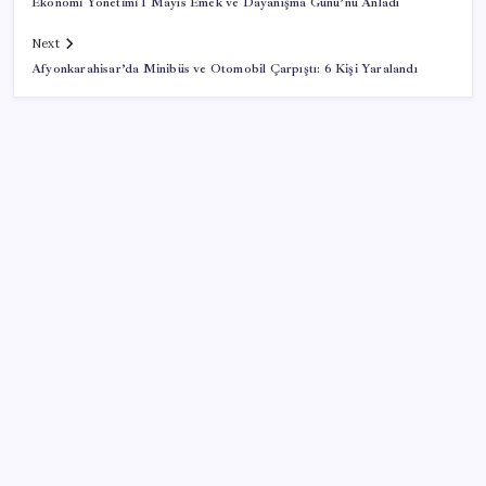
Ekonomi Yönetimi 1 Mayıs Emek ve Dayanışma Günü’nü Anladı
Next
Afyonkarahisar’da Minibüs ve Otomobil Çarpıştı: 6 Kişi Yaralandı
SON YAZILAR
Copilot için radikal karar: Microsoft logoyu
değiştiriyor!
Android 17 bazı Galaxy modelleri için veda
güncellemesi olacak
TL mevduat faizi Mart’tan bu yana en düşük seviyede